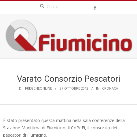
Search
Skip
to
content
QFIUMICINO.COM
Secondary
Navigation
Menu
Varato Consorzio Pescatori
DI:
FREGENEONLINE
27 OTTOBRE 2012
IN:
CRONACA
È stato presentato questa mattina nella sala conferenze della
Stazione Marittima di Fiumicino, il CoPeFi, il consorzio dei
pescatori di Fiumicino.