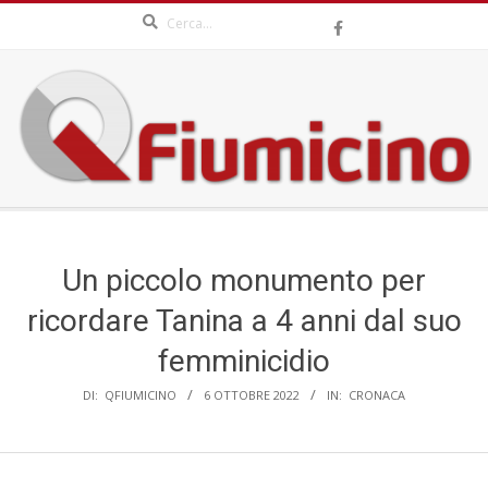
Search
Skip
to
content
QFIUMICINO.COM
Secondary
Navigation
Menu
Un piccolo monumento per
ricordare Tanina a 4 anni dal suo
femminicidio
DI:
QFIUMICINO
6 OTTOBRE 2022
IN:
CRONACA