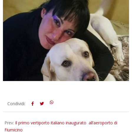
2022-
Condividi:
10-
06
Prev:
Il primo vertiporto italiano inaugurato all’aeroporto di
Fiumicino