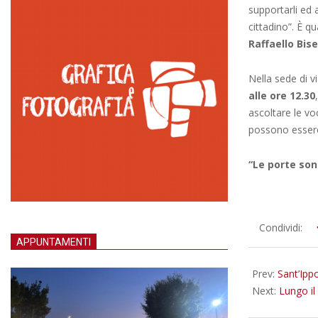
supportarli ed a
cittadino”. È 
Raffaello Bise
Nella sede di v
alle ore 12.30
ascoltare le vo
possono essere 
“Le porte son
2022-
Condividi:
APPUNTAMENTI
10-
05
Prev:
Sant’Ipp
Next:
Lungo il