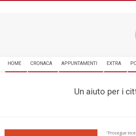
Skip
to
content
Secondary
HOME
CRONACA
APPUNTAMENTI
EXTRA
PO
Navigation
Menu
Un aiuto per i cit
“Prosegue inces