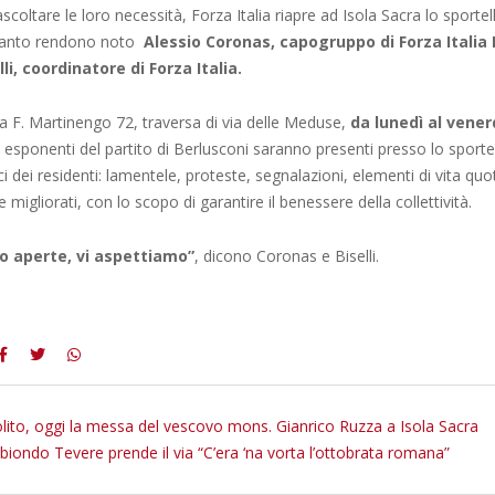
scoltare le loro necessità, Forza Italia riapre ad Isola Sacra lo sportel
quanto rendono noto
Alessio Coronas, capogruppo di Forza Italia 
lli, coordinatore di Forza Italia.
ia F. Martinengo 72, traversa di via delle Meduse,
da lunedì al venerd
, esponenti del partito di Berlusconi saranno presenti presso lo sportel
ci dei residenti: lamentele, proteste, segnalazioni, elementi di vita quo
migliorati, con lo scopo di garantire il benessere della collettività.
o aperte, vi aspettiamo”
, dicono Coronas e Biselli.
olito, oggi la messa del vescovo mons. Gianrico Ruzza a Isola Sacra
 biondo Tevere prende il via “C’era ‘na vorta l’ottobrata romana”