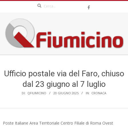
Search
Skip
to
content
QFIUMICINO.COM
Secondary
Navigation
Menu
Ufficio postale via del Faro, chiuso
dal 23 giugno al 7 luglio
DI:
QFIUMICINO
20 GIUGNO 2025
IN:
CRONACA
Poste Italiane Area Territoriale Centro Filiale di Roma Ovest