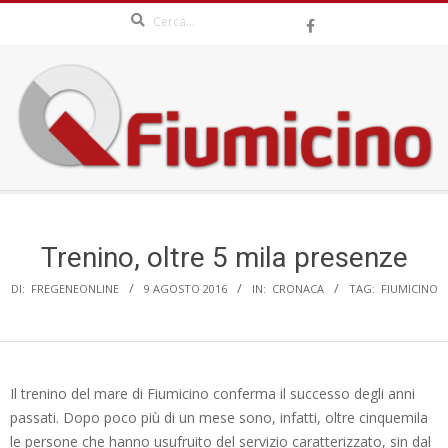
Search
Skip
to
content
QFIUMICINO.COM
Secondary
Navigation
Menu
Trenino, oltre 5 mila presenze
DI:
FREGENEONLINE
9 AGOSTO 2016
IN:
CRONACA
TAG:
FIUMICINO
Il trenino del mare di Fiumicino conferma il successo degli anni
passati. Dopo poco più di un mese sono, infatti, oltre cinquemila
le persone che hanno usufruito del servizio caratterizzato, sin dal