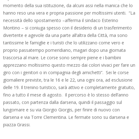
momento della sua istituzione, da alcuni assi nella manica che lo
hanno reso una vera e propria passione per moltissimi utenti. “La
necessità dello spostamento –afferma il sindaco Esterino
Montino – si coniuga spesso con il desiderio di un trasferimento
divertente e agevole da una parte all’altra della Città, ma sono
tantissime le famiglie e i turisti che lo utilizzano come vero e
proprio passatempo pomeridiano, magari dopo una giornata
trascorsa al mare. Le corse sono sempre piene e i bambini
apprezzano moltissimo questo mezzo dai colori vivaci per fare un
giro con i genitori o in compagnia degli amichetti”. Sei le corse
giornaliere previste, tra le 16 e le 22, una ogni ora, ad esclusione
delle 19. Il trenino turistico, sarà attivo e completamente gratuito,
fino a tutto il mese di agosto. Il percorso è lo stesso dell’anno
passato, con partenza dalla darsena, quindi il passaggio sul
lungomare e su via Giorgio Giorgis, per finire di nuovo con
darsena e via Torre Clementina. Le fermate sono su darsena e
piazza Grassi.