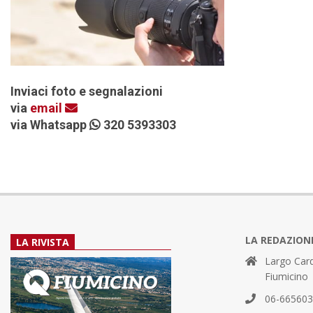
Inviaci foto e segnalazioni
via
email
via Whatsapp
320 5393303
LA REDAZION
LA RIVISTA
Largo Card
Fiumicino
06-66560