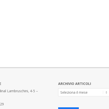
E
ARCHIVIO ARTICOLI
Archivio
inal Lambruschini, 4-5 –
Articoli
329