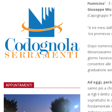
Fiumicino
”. È
Giuseppe Mic
(Capogruppo P
“A tre mesi dal
tra promesse d
Dopo numerosi s
denunciavamo i 
giorno l’assess
consentire alle 
graduatorie avr
Ad oggi, però
APPUNTAMENTI
sanno più a chi
ai figli il diri
soprattutto le c
fondamentale c