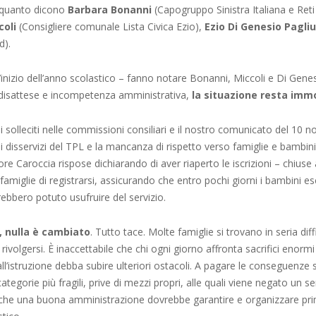
 quanto dicono
Barbara Bonanni
(Capogruppo Sinistra Italiana e Reti 
coli
(Consigliere comunale Lista Civica Ezio),
Ezio Di Genesio Pagli
d).
l’inizio dell’anno scolastico – fanno notare Bonanni, Miccoli e Di Gene
isattese e incompetenza amministrativa,
la situazione resta immo
olleciti nelle commissioni consiliari e il nostro comunicato del 10 n
disservizi del TPL e la mancanza di rispetto verso famiglie e bambini
ore Caroccia rispose dichiarando di aver riaperto le iscrizioni – chiuse 
famiglie di registrarsi, assicurando che entro pochi giorni i bambini esc
ebbero potuto usufruire del servizio.
, nulla è cambiato
. Tutto tace. Molte famiglie si trovano in seria dif
 rivolgersi. È inaccettabile che chi ogni giorno affronta sacrifici enormi
tto all’istruzione debba subire ulteriori ostacoli. A pagare le conseguenze
ategorie più fragili, prive di mezzi propri, alle quali viene negato un se
he una buona amministrazione dovrebbe garantire e organizzare prima