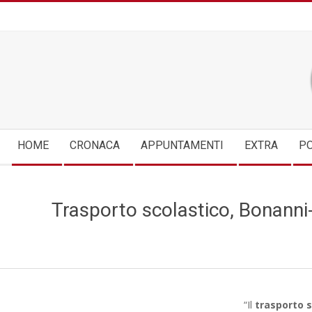
Skip
to
content
Secondary
HOME
CRONACA
APPUNTAMENTI
EXTRA
PO
Navigation
Menu
Trasporto scolastico, Bonanni-
“Il
trasporto s