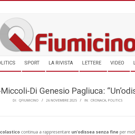
QFIUMICINO.COM
LITICS
SPORT
LA RIVISTA
LETTERE
VIDEO
Miccoli-Di Genesio Pagliuca: “Un’odis
DI:
QFIUMICINO
26 NOVEMBRE 2025
IN:
CRONACA
,
POLITICS
colastico
continua a rappresentare
un’odissea senza fine
per mo