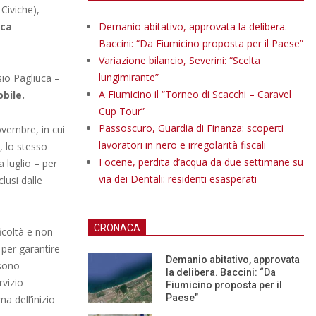
Civiche),
uca
Demanio abitativo, approvata la delibera.
Baccini: “Da Fiumicino proposta per il Paese”
Variazione bilancio, Severini: “Scelta
lungimirante”
sio Pagliuca –
A Fiumicino il “Torneo di Scacchi – Caravel
bile.
Cup Tour”
Passoscuro, Guardia di Finanza: scoperti
ovembre, in cui
lavoratori in nero e irregolarità fiscali
, lo stesso
Focene, perdita d’acqua da due settimane su
a luglio – per
via dei Dentali: residenti esasperati
lusi dalle
CRONACA
ficoltà e non
 per garantire
Demanio abitativo, approvata
 sono
la delibera. Baccini: “Da
rvizio
Fiumicino proposta per il
Paese”
 dell’inizio