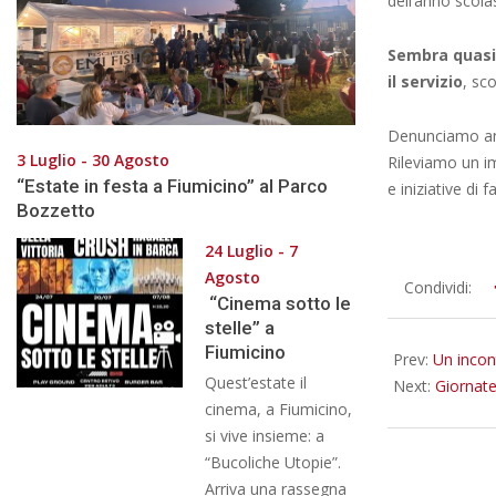
dell’anno scola
Sembra quasi
il servizio
, sco
Denunciamo anc
3 Luglio - 30 Agosto
Rileviamo un i
“Estate in festa a Fiumicino” al Parco
e iniziative di f
Bozzetto
24 Luglio - 7
Agosto
2025-
Condividi:
“Cinema sotto le
11-
stelle” a
26
Fiumicino
Prev:
Un incont
Quest’estate il
Next:
Giornate
cinema, a Fiumicino,
si vive insieme: a
“Bucoliche Utopie”.
Arriva una rassegna