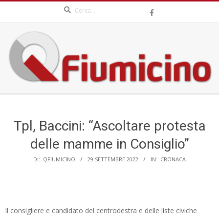
Search
Skip
to
content
QFIUMICINO.COM
Secondary
Navigation
Menu
Tpl, Baccini: “Ascoltare protesta
delle mamme in Consiglio”
DI:
QFIUMICINO
29 SETTEMBRE 2022
IN:
CRONACA
Il consigliere e candidato del centrodestra e delle liste civiche