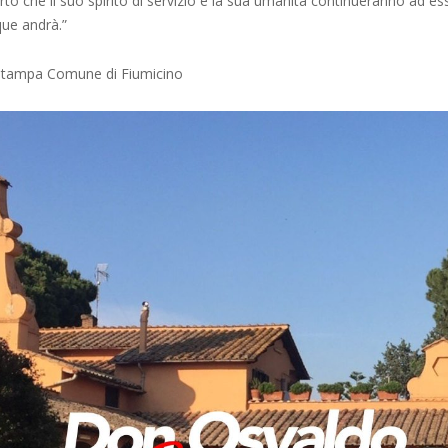
certo che il suo spirito di servizio e la sua umanità continueranno ad es
ue andrà.”
 Stampa Comune di Fiumicino