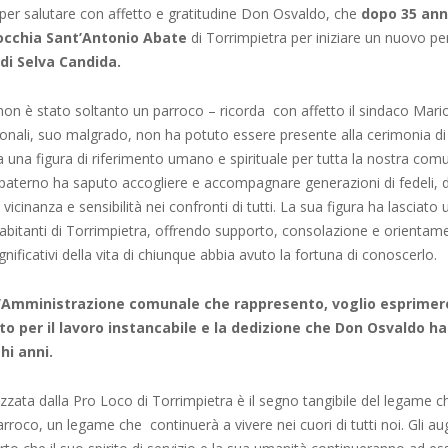
per salutare con affetto e gratitudine Don Osvaldo, che
dopo 35 anni
rocchia Sant’Antonio Abate
di Torrimpietra per iniziare un nuovo p
 di Selva Candida.
on è stato soltanto un parroco – ricorda con affetto il sindaco Mari
onali, suo malgrado, non ha potuto essere presente alla cerimonia di s
una figura di riferimento umano e spirituale per tutta la nostra comun
paterno ha saputo accogliere e accompagnare generazioni di fedeli,
icinanza e sensibilità nei confronti di tutti. La sua figura ha lasciato
i abitanti di Torrimpietra, offrendo supporto, consolazione e orientam
nificativi della vita di chiunque abbia avuto la fortuna di conoscerlo.
l’Amministrazione comunale che rappresento, voglio esprimer
o per il lavoro instancabile e la dedizione che Don Osvaldo h
hi anni.
zzata dalla Pro Loco di Torrimpietra è il segno tangibile del legame 
arroco, un legame che continuerà a vivere nei cuori di tutti noi. Gli a