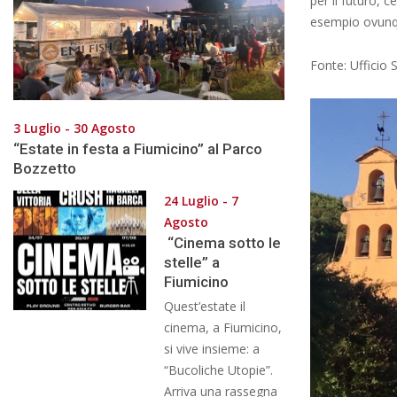
per il futuro, 
esempio ovunq
Fonte: Ufficio
3 Luglio - 30 Agosto
“Estate in festa a Fiumicino” al Parco
Bozzetto
24 Luglio - 7
Agosto
“Cinema sotto le
stelle” a
Fiumicino
Quest’estate il
cinema, a Fiumicino,
si vive insieme: a
“Bucoliche Utopie”.
Arriva una rassegna