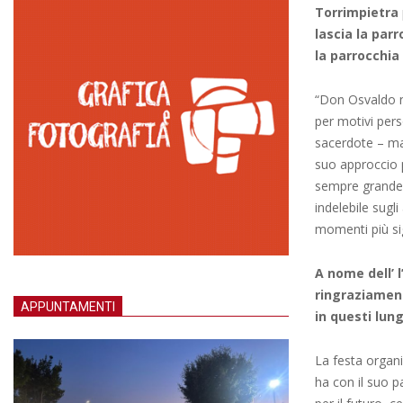
Torrimpietra
lascia la par
la parrocchia
“Don Osvaldo n
per motivi pers
sacerdote – ma 
suo approccio 
sempre grande v
indelebile sugl
momenti più sig
A nome dell’ 
ringraziament
APPUNTAMENTI
in questi lung
La festa organi
ha con il suo p