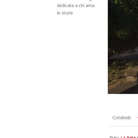
dedicata a chi ama
le storie
2024-
Condividi:
09-
14
Prev:
La Rete d