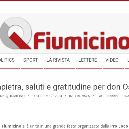
QFIUMICINO.COM
LITICS
SPORT
LA RIVISTA
LETTERE
VIDEO
pietra, saluti e gratitudine per don 
DI:
QFIUMICINO
14 SETTEMBRE 2024
IN:
CRONACA
TAG:
TORRIMPIETR
i
Fiumicino
si è unita in una grande festa organizzata dalla
Pro Loco 