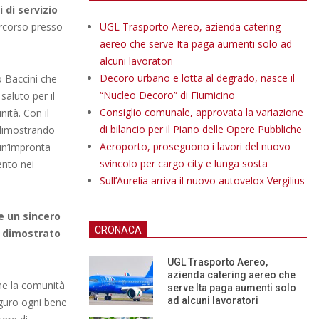
 di servizio
ercorso presso
UGL Trasporto Aereo, azienda catering
aereo che serve Ita paga aumenti solo ad
alcuni lavoratori
Decoro urbano e lotta al degrado, nasce il
o Baccini che
“Nucleo Decoro” di Fiumicino
aluto per il
Consiglio comunale, approvata la variazione
ità. Con il
di bilancio per il Piano delle Opere Pubbliche
 dimostrando
Aeroporto, proseguono i lavori del nuovo
 un’impronta
svincolo per cargo city e lunga sosta
ento nei
Sull’Aurelia arriva il nuovo autovelox Vergilius
e un sincero
CRONACA
a dimostrato
UGL Trasporto Aereo,
azienda catering aereo che
che la comunità
serve Ita paga aumenti solo
ad alcuni lavoratori
uguro ogni bene