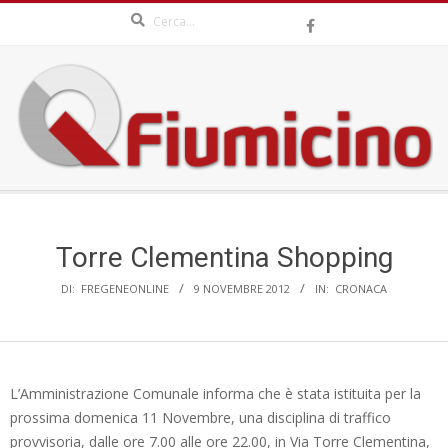
Search
Skip
to
content
QFIUMICINO.COM
Secondary
Navigation
Menu
Torre Clementina Shopping
DI:
FREGENEONLINE
9 NOVEMBRE 2012
IN:
CRONACA
L’Amministrazione Comunale informa che è stata istituita per la
prossima domenica 11 Novembre, una disciplina di traffico
provvisoria, dalle ore 7.00 alle ore 22.00, in Via Torre Clementina,