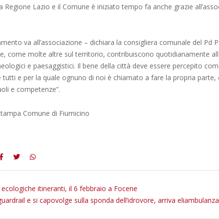
la Regione Lazio e il Comune è iniziato tempo fa anche grazie all’asso
iamento va all’associazione – dichiara la consigliera comunale del Pd 
, come molte altre sul territorio, contribuiscono quotidianamente all
heologici e paesaggistici. Il bene della città deve essere percepito c
e tutti e per la quale ognuno di noi è chiamato a fare la propria parte, 
ruoli e competenze”.
 Stampa Comune di Fiumicino
ecologiche itineranti, il 6 febbraio a Focene
uardrail e si capovolge sulla sponda dell’idrovore, arriva eliambulanza