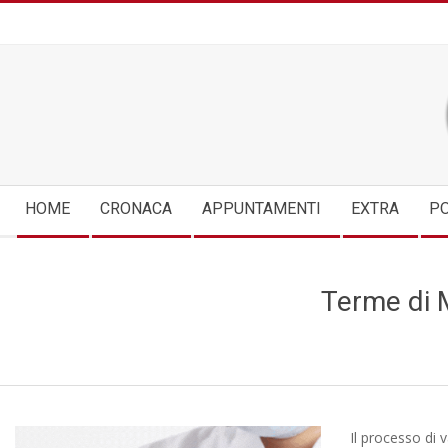
Skip
to
content
Secondary
HOME
CRONACA
APPUNTAMENTI
EXTRA
PO
Navigation
Menu
Terme di M
Il processo di 