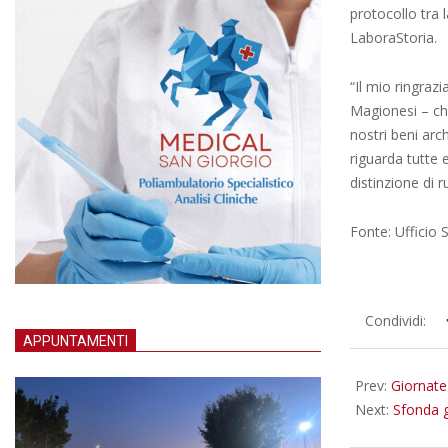
protocollo tra 
LaboraStoria.
“Il mio ringraz
Magionesi – che
nostri beni arc
riguarda tutte 
distinzione di 
Fonte: Ufficio
2021-
Condividi:
APPUNTAMENTI
02-
04
Prev:
Giornate 
Next:
Sfonda g