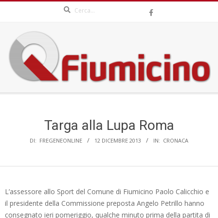
Search
Skip
to
content
QFIUMICINO.COM
Secondary
Navigation
Menu
Targa alla Lupa Roma
DI:
FREGENEONLINE
12 DICEMBRE 2013
IN:
CRONACA
L’assessore allo Sport del Comune di Fiumicino Paolo Calicchio e
il presidente della Commissione preposta Angelo Petrillo hanno
consegnato ieri pomeriggio, qualche minuto prima della partita di