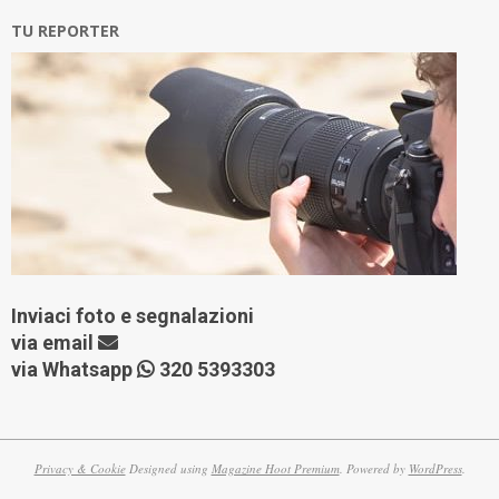
TU REPORTER
Inviaci foto e segnalazioni
via
email
via Whatsapp
320 5393303
Privacy & Cookie
Designed using
Magazine Hoot Premium
. Powered by
WordPress
.