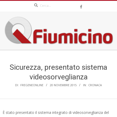
Search
Skip
to
content
QFIUMICINO.COM
Secondary
Navigation
Menu
Sicurezza, presentato sistema
videosorveglianza
DI:
FREGENEONLINE
20 NOVEMBRE 2015
IN:
CRONACA
È stato presentato il sistema integrato di videosorveglianza del