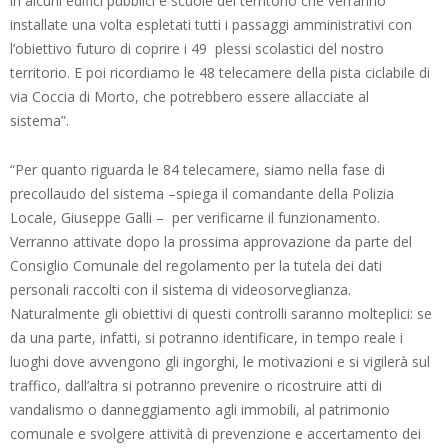
in alcuni edifici pubblici e scuole del territorio che verranno
installate una volta espletati tutti i passaggi amministrativi con
l’obiettivo futuro di coprire i 49 plessi scolastici del nostro
territorio. E poi ricordiamo le 48 telecamere della pista ciclabile di
via Coccia di Morto, che potrebbero essere allacciate al
sistema”.
“Per quanto riguarda le 84 telecamere, siamo nella fase di
precollaudo del sistema –spiega il comandante della Polizia
Locale, Giuseppe Galli – per verificarne il funzionamento.
Verranno attivate dopo la prossima approvazione da parte del
Consiglio Comunale del regolamento per la tutela dei dati
personali raccolti con il sistema di videosorveglianza.
Naturalmente gli obiettivi di questi controlli saranno molteplici: se
da una parte, infatti, si potranno identificare, in tempo reale i
luoghi dove avvengono gli ingorghi, le motivazioni e si vigilerà sul
traffico, dall’altra si potranno prevenire o ricostruire atti di
vandalismo o danneggiamento agli immobili, al patrimonio
comunale e svolgere attività di prevenzione e accertamento dei