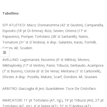
Tabellino:
SFF ATLETICO: Macci; Donnarumma (42′ st Giustini), Campanella,
Esposito (18′ pt Di Emma); Rizzi, Sevieri, Ortenzi (17′ st
Papaserio), Pompei; Tortolano (38′ st Santarelli), Nanni,
Tornatore (31′ st D´Andrea). A disp.: Galantini, Karas, Formilli,
Cotani. All.: Scudieri.
AVELLINO: Lagomarsini; Nocerino (9′ st Mithra), Morero,
Mikhaylovkiy (17′ st Ventre), Parisi; Tribuzzi, Gerbaudo, Acampora
(7′ st Buono), Ciotola (6′ st De Vena); Mentana (1′ st Carbonelli),
Sforzini. A disp.: Pizzella, Matute, Scarf, Dondoni. All.: Graziani.
ARBITRO: Giaccaglia di Jesi. Guardalinee: Toce-De Cristofaro.
MARCATORI: 11′ pt Tortolano (AT, rig.), 19′ pt Tribuzzi (AV), 27′ pt
Tortolano (AT, rig.), 4′ st Nanni (AT), 32′ st D´Andrea (AT)