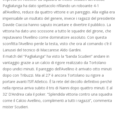
Paglialunga ha dato spettacolo rifilando un roboante 4-1
all’Avellino, reduce da quattro vittorie e un pareggio. Alla vigilia era
impensabile un risultato del genere, invece i ragazzi del presidente
Davide Ciaccia hanno saputo incantare e divertire il pubblico. La
vittoria ha dato uno scossone a tutto le squadre del girone, che
reputavano l’Avellino come dominatore assoluto. Con questa
sconfitta l’Avellino perde la testa, visto che ora al comando c’è il
Lanusei del tecnico di Maccarese Aldo Gardini.
Il match del “Paglialunga” ha visto la “banda Scudieri” andare in
vantaggio grazie a un calcio di rigore realizzato da Tortolano
dopo undici minuti. Il pareggio dell’Avellino è arrivato otto minuti
dopo con Tribuzzi. Ma al 27’ è ancora Tortolano su rigore a
portare avanti l’Sff Atletico. È la rete del decollo definitivo perché
nella ripresa arriva subito il tris di Nanni dopo quattro minuti. E al
32’ D’Andrea cala il poker. “Splendida vittoria contro una squadra
come il Calcio Avellino, complimenti a tutti i ragazzi”, commenta
mister Scudieri.