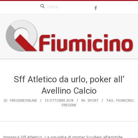
Search
Skip
to
content
QFIUMICINO.COM
Secondary
Navigation
Menu
Sff Atletico da urlo, poker all’
Avellino Calcio
DI:
FREGENEONLINE
15 OTTOBRE 2018
IN:
SPORT
TAG:
FIUMICINO
,
FREGENE
Impresa Sff Atletico. La squadra di mister Scudieri all’Aristide