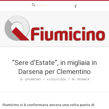
Search
Skip
to
content
QFIUMICINO.COM
Secondary
Navigation
Menu
“Sere d’Estate”, in migliaia in
Darsena per Clementino
DI:
QFIUMICINO
6 LUGLIO 2026
IN:
CRONACA
Fiumicino si è confermata ancora una volta punto di