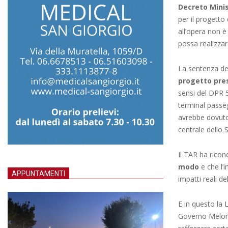
Decreto Mini
per il progetto 
all’opera non 
possa realizzars
La sentenza de
progetto pres
sensi del DPR 
terminal passeg
avrebbe dovuto
centrale dello 
Il TAR ha rico
modo
e che l’
APPUNTAMENTI
impatti reali de
E in questo la 
Governo Meloni 