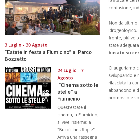
rafforzare certe
confusione, ind
Non da ultimo, 
idrogeologico. 
fronte, più vol
3 Luglio - 30 Agosto
state adeguata
“Estate in festa a Fiumicino” al Parco
basato su cer
Bozzetto
Ci auguriamo c
24 Luglio - 7
sviluppando e r
Agosto
rilasciata la c
“Cinema sotto le
abbandono e deg
stelle” a
promosso e sos
Fiumicino
Quest’estate il
cinema, a Fiumicino,
si vive insieme: a
“Bucoliche Utopie”.
Arriva una rassegna