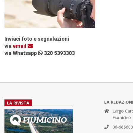
Inviaci foto e segnalazioni
via
email
via Whatsapp
320 5393303
LA REDAZION
LA RIVISTA
Largo Card
Fiumicino
06-66560