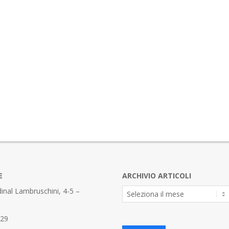
E
ARCHIVIO ARTICOLI
Archivio
inal Lambruschini, 4-5 –
Articoli
329