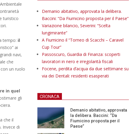
o Ambientale
ontrarietà
Demanio abitativo, approvata la delibera.
 turistico
Baccini: “Da Fiumicino proposta per il Paese”
ori.
Variazione bilancio, Severini: “Scelta
lungimirante”
A Fiumicino il “Torneo di Scacchi – Caravel
da tempo:
il
Cup Tour”
istico” ai
Passoscuro, Guardia di Finanza: scoperti
randi navi,
lavoratori in nero e irregolarità fiscali
nale che
Focene, perdita d’acqua da due settimane su
 con un ruolo
via dei Dentali: residenti esasperati
re in quel
CRONACA
ostimare gli
ociera.
Demanio abitativo, approvata
la delibera. Baccini: “Da
a che il
Fiumicino proposta per il
Paese”
. Invece di