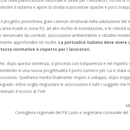
zze nella pianificazione nazionale e tutele per i lavoratori, rischia di c
ebolire il sistema e aprire la strada a procedure opache e poco traspa
il progetto presentava gravi carenze strutturali nella valutazione del r
L’area ricade in zona R3, ad alto rischio di esondazione, e le criticità 
te denunciate da comitati, associazioni ambientaliste e cittadini resid
mente approfondite né risolte.
La portualità italiana deve avere 
tezze normative e rispetto per i lavoratori
.
he, dopo questa sentenza, si proceda con trasparenza e nel rispetto d
ivedendo in una nuova progettualità il porto turistico per cui è stata 
oncessione. Quell’area merita finalmente respiro e sviluppo, dopo troppi
rado. Infine voglio ringraziare le associazioni e tutti i soggetti che
tenuto il ricorso al TAR
Mi
Consigliera regionale del Pd Lazio e segretaria comunale del 