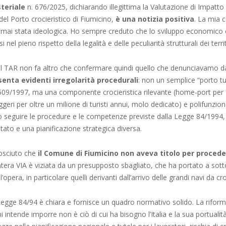
steriale
n. 676/2025, dichiarando illegittima la Valutazione di Impatt
del Porto crocieristico di Fiumicino,
è una notizia positiva
. La mia c
è mai stata ideologica. Ho sempre creduto che lo sviluppo economico e
i nel pieno rispetto della legalità e delle peculiarità strutturali dei territ
l TAR non fa altro che confermare quindi quello che denunciavamo 
enta evidenti irregolarità procedurali
: non un semplice “porto tur
509/1997, ma una componente crocieristica rilevante (home-port per g
geri per oltre un milione di turisti annui, molo dedicato) e polifunzio
 seguire le procedure e le competenze previste dalla Legge 84/1994,
Stato e una pianificazione strategica diversa.
nosciuto che
il Comune di Fiumicino non aveva titolo per procede
intera VIA è viziata da un presupposto sbagliato, che ha portato a sott
ll’opera, in particolare quelli derivanti dall’arrivo delle grandi navi da cr
Legge 84/94 è chiara e fornisce un quadro normativo solido. La riform
intende imporre non è ciò di cui ha bisogno l’Italia e la sua portualità