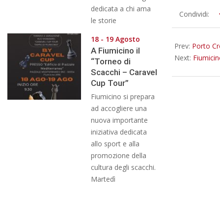
dedicata a chi ama
2026-
Condividi:
le storie
07-
03
18 - 19 Agosto
Prev:
Porto Cro
A Fiumicino il
Next:
Fiumicin
“Torneo di
Scacchi – Caravel
Cup Tour”
Fiumicino si prepara
ad accogliere una
nuova importante
iniziativa dedicata
allo sport e alla
promozione della
cultura degli scacchi.
Martedì