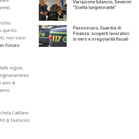
reare
Variazione bilancio, Severini:
renti.
“Scelta lungimirante”
ischio
Passoscuro, Guardia di
su questo
Finanza: scoperti lavoratori
enti, non sono
in nero e irregolarità fiscali
un futuro
elle regole,
originariamente
 anni di
 hanno
chela Califano
Pd di Fiumicino