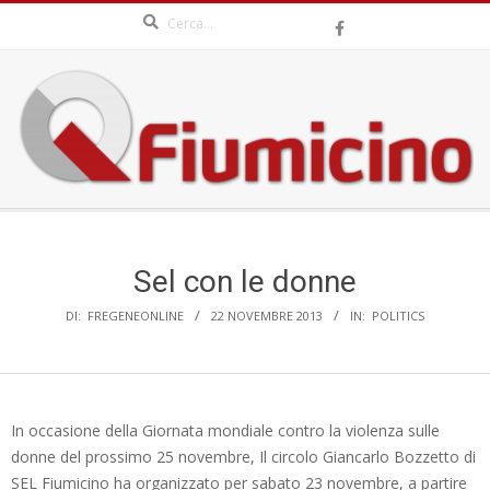
Search
Skip
to
content
QFIUMICINO.COM
Secondary
Navigation
Menu
Sel con le donne
DI:
FREGENEONLINE
22 NOVEMBRE 2013
IN:
POLITICS
In occasione della Giornata mondiale contro la violenza sulle
donne del prossimo 25 novembre, Il circolo Giancarlo Bozzetto di
SEL Fiumicino ha organizzato per sabato 23 novembre, a partire