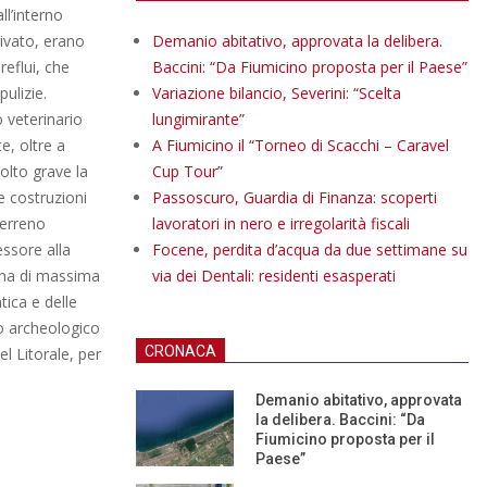
ll’interno
rivato, erano
Demanio abitativo, approvata la delibera.
reflui, che
Baccini: “Da Fiumicino proposta per il Paese”
pulizie.
Variazione bilancio, Severini: “Scelta
o veterinario
lungimirante”
e, oltre a
A Fiumicino il “Torneo di Scacchi – Caravel
olto grave la
Cup Tour”
e costruzioni
Passoscuro, Guardia di Finanza: scoperti
terreno
lavoratori in nero e irregolarità fiscali
essore alla
Focene, perdita d’acqua da due settimane su
zona di massima
via dei Dentali: residenti esasperati
tica e delle
co archeologico
CRONACA
l Litorale, per
.
Demanio abitativo, approvata
la delibera. Baccini: “Da
Fiumicino proposta per il
Paese”