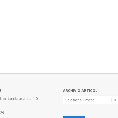
E
ARCHIVIO ARTICOLI
Archivio
inal Lambruschini, 4-5 –
Articoli
329