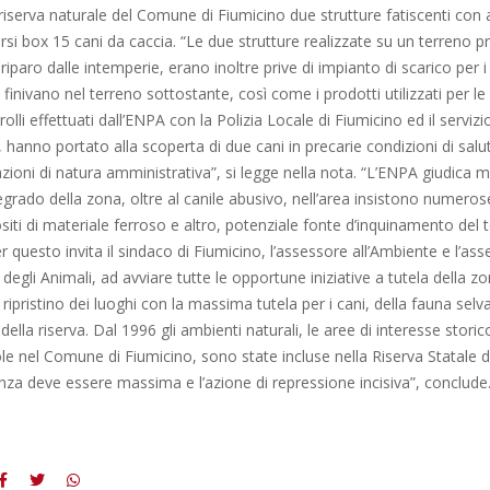
riserva naturale del Comune di Fiumicino due strutture fatiscenti con a
versi box 15 cani da caccia. “Le due strutture realizzate su un terreno p
riparo dalle intemperie, erano inoltre prive di impianto di scarico per i 
finivano nel terreno sottostante, così come i prodotti utilizzati per le 
olli effettuati dall’ENPA con la Polizia Locale di Fiumicino ed il servizi
hanno portato alla scoperta di due cani in precarie condizioni di salut
ioni di natura amministrativa”, si legge nella nota. “L’ENPA giudica m
egrado della zona, oltre al canile abusivo, nell’area insistono numeros
ositi di materiale ferroso e altro, potenziale fonte d’inquinamento del 
r questo invita il sindaco di Fiumicino, l’assessore all’Ambiente e l’ass
ti degli Animali, ad avviare tutte le opportune iniziative a tutela della 
ripristino dei luoghi con la massima tutela per i cani, della fauna selva
 della riserva. Dal 1996 gli ambienti naturali, le aree di interesse stori
ole nel Comune di Fiumicino, sono state incluse nella Riserva Statale de
anza deve essere massima e l’azione di repressione incisiva”, conclude