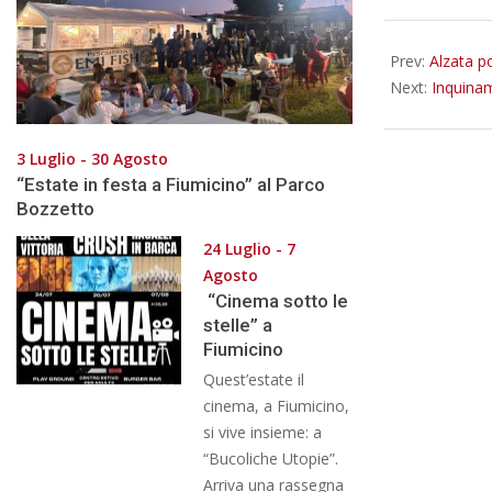
06-
26
Prev:
Alzata p
Next:
Inquinam
3 Luglio - 30 Agosto
“Estate in festa a Fiumicino” al Parco
Bozzetto
24 Luglio - 7
Agosto
“Cinema sotto le
stelle” a
Fiumicino
Quest’estate il
cinema, a Fiumicino,
si vive insieme: a
“Bucoliche Utopie”.
Arriva una rassegna