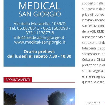
scoperto nella 
suddivisi in di
prive di idoneo 
inevitabilmente 
Successivi contr
della ASL RMD, 
numerose violaz
situazione di d
fatiscenti, dep
sottostante, pe
Cultura e Dirit
protezione e al 
specie vegetali
e le aree agric
APPUNTAMENTI
questo la vigil
2014-
Condividi: