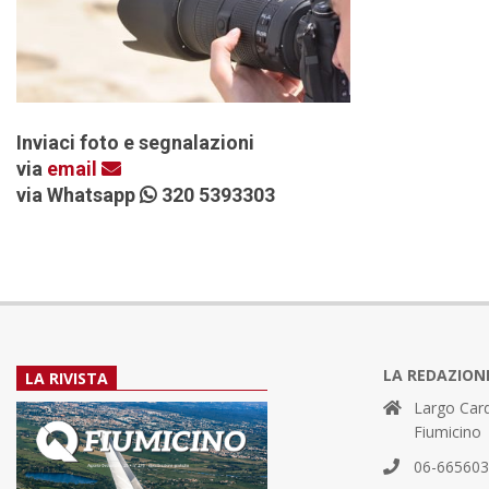
Inviaci foto e segnalazioni
via
email
via Whatsapp
320 5393303
LA REDAZION
LA RIVISTA
Largo Card
Fiumicino
06-66560