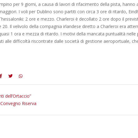
mpino per 9 giorni, a causa di lavori di rifacimento della pista, hann
maggiori. I voli per Dublino sono partiti con circa 3 ore di ritardo, Ein
essaloniki: 2 ore e mezzo. Charleroi è decollato 2 ore dopo il previ
e 20. Il velivolo della compagnia irlandese diretto a Charleroi era atter
uasi 1 ora e mezza di ritardo. I motivi della mancata puntualità nelle
i alle difficoltà riscontrate dalle società di gestione aeroportuale, ch
ti dell’Ortaccio”
Convegno Riserva