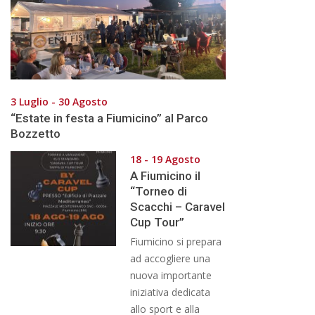
3 Luglio - 30 Agosto
“Estate in festa a Fiumicino” al Parco
Bozzetto
18 - 19 Agosto
A Fiumicino il
“Torneo di
Scacchi – Caravel
Cup Tour”
Fiumicino si prepara
ad accogliere una
nuova importante
iniziativa dedicata
allo sport e alla