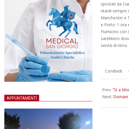
spostati da Cia
ritardi sempre 
Manchester e Th
e Porto: 1 ora 
Fiumicino con q
sarebbero dovut
servizi di terra.
2012-
Condividi:
09-
25
Prev:
“Sì a Mon
Next:
Domani 
APPUNTAMENTI