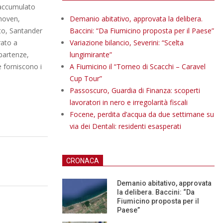
o accumulato
dhoven,
Demanio abitativo, approvata la delibera.
sto, Santander
Baccini: “Da Fiumicino proposta per il Paese”
rato a
Variazione bilancio, Severini: “Scelta
 partenze,
lungimirante”
e forniscono i
A Fiumicino il “Torneo di Scacchi – Caravel
Cup Tour”
Passoscuro, Guardia di Finanza: scoperti
lavoratori in nero e irregolarità fiscali
Focene, perdita d’acqua da due settimane su
via dei Dentali: residenti esasperati
CRONACA
Demanio abitativo, approvata
la delibera. Baccini: “Da
Fiumicino proposta per il
Paese”