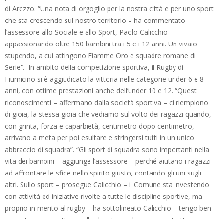
di Arezzo. “Una nota di orgoglio per la nostra città e per uno sport
che sta crescendo sul nostro territorio – ha commentato
l’assessore allo Sociale e allo Sport, Paolo Calicchio –
appassionando oltre 150 bambini tra i 5 e i 12 anni. Un vivaio
stupendo, a cui attingono Fiamme Oro e squadre romane di
Serie”. In ambito della competizione sportiva, il Rugby di
Fiumicino si è aggiudicato la vittoria nelle categorie under 6 e 8
anni, con ottime prestazioni anche dell’under 10 e 12. “Questi
riconoscimenti – affermano dalla società sportiva – ci riempiono
di gioia, la stessa gioia che vediamo sul volto dei ragazzi quando,
con grinta, forza e caparbietà, centimetro dopo centimetro,
arrivano a meta per poi esultare e stringersi tutti in un unico
abbraccio di squadra”. “Gli sport di squadra sono importanti nella
vita dei bambini – aggiunge l’assessore – perché aiutano i ragazzi
ad affrontare le sfide nello spirito giusto, contando gli uni sugli
altri. Sullo sport – prosegue Calicchio – il Comune sta investendo
con attività ed iniziative rivolte a tutte le discipline sportive, ma
proprio in merito al rugby – ha sottolineato Calicchio – tengo ben