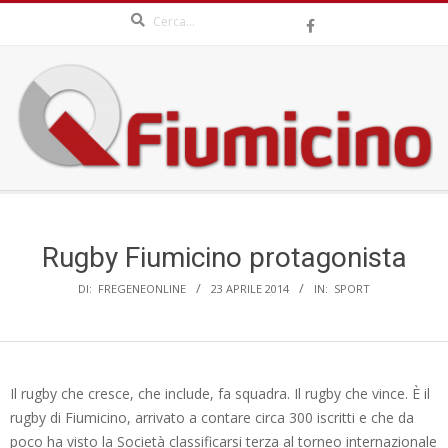
Search
Skip
to
content
QFIUMICINO.COM
Secondary
Navigation
Menu
Rugby Fiumicino protagonista
DI:
FREGENEONLINE
23 APRILE 2014
IN:
SPORT
Il rugby che cresce, che include, fa squadra. Il rugby che vince. È il
rugby di Fiumicino, arrivato a contare circa 300 iscritti e che da
poco ha visto la Società classificarsi terza al torneo internazionale