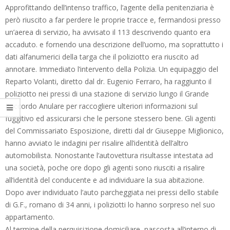
Approfittando dell’intenso traffico, l’agente della penitenziaria è
però riuscito a far perdere le proprie tracce e, fermandosi presso
un’aerea di servizio, ha avvisato il 113 descrivendo quanto era
accaduto. e fornendo una descrizione dell’uomo, ma soprattutto i
dati alfanumerici della targa che il poliziotto era riuscito ad
annotare. Immediato l’intervento della Polizia. Un equipaggio del
Reparto Volanti, diretto dal dr. Eugenio Ferraro, ha raggiunto il
poliziotto nei pressi di una stazione di servizio lungo il Grande
Raccordo Anulare per raccogliere ulteriori informazioni sul
fuggitivo ed assicurarsi che le persone stessero bene. Gli agenti
del Commissariato Esposizione, diretti dal dr Giuseppe Miglionico,
hanno avviato le indagini per risalire all’identità dell’altro
automobilista. Nonostante l’autovettura risultasse intestata ad
una società, poche ore dopo gli agenti sono riusciti a risalire
all’identità del conducente e ad individuare la sua abitazione.
Dopo aver individuato l’auto parcheggiata nei pressi dello stabile
di G.F., romano di 34 anni, i poliziotti lo hanno sorpreso nel suo
appartamento.
Al termine della perquisizione domiciliare, nascosta all’interno di