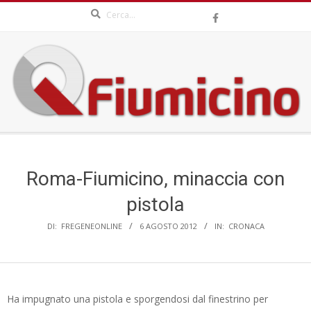
Search
Skip
to
content
QFIUMICINO.COM
Secondary
Navigation
Menu
Roma-Fiumicino, minaccia con
pistola
DI:
FREGENEONLINE
6 AGOSTO 2012
IN:
CRONACA
Ha impugnato una pistola e sporgendosi dal finestrino per