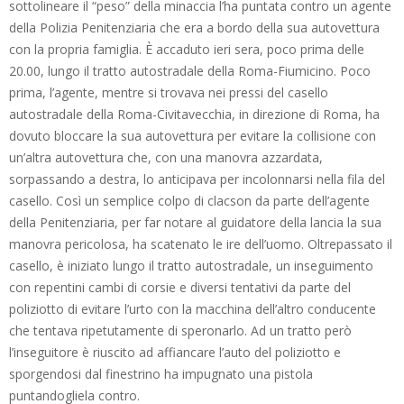
sottolineare il “peso” della minaccia l’ha puntata contro un agente
della Polizia Penitenziaria che era a bordo della sua autovettura
con la propria famiglia. È accaduto ieri sera, poco prima delle
20.00, lungo il tratto autostradale della Roma-Fiumicino. Poco
prima, l’agente, mentre si trovava nei pressi del casello
autostradale della Roma-Civitavecchia, in direzione di Roma, ha
dovuto bloccare la sua autovettura per evitare la collisione con
un’altra autovettura che, con una manovra azzardata,
sorpassando a destra, lo anticipava per incolonnarsi nella fila del
casello. Così un semplice colpo di clacson da parte dell’agente
della Penitenziaria, per far notare al guidatore della lancia la sua
manovra pericolosa, ha scatenato le ire dell’uomo. Oltrepassato il
casello, è iniziato lungo il tratto autostradale, un inseguimento
con repentini cambi di corsie e diversi tentativi da parte del
poliziotto di evitare l’urto con la macchina dell’altro conducente
che tentava ripetutamente di speronarlo. Ad un tratto però
l’inseguitore è riuscito ad affiancare l’auto del poliziotto e
sporgendosi dal finestrino ha impugnato una pistola
puntandogliela contro.