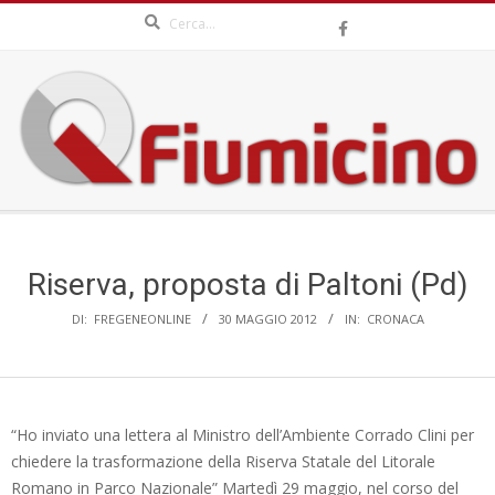
Search
Skip
to
content
QFIUMICINO.COM
Secondary
Navigation
Menu
Riserva, proposta di Paltoni (Pd)
DI:
FREGENEONLINE
30 MAGGIO 2012
IN:
CRONACA
“Ho inviato una lettera al Ministro dell’Ambiente Corrado Clini per
chiedere la trasformazione della Riserva Statale del Litorale
Romano in Parco Nazionale” Martedì 29 maggio, nel corso del