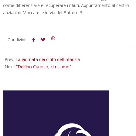
come differenziare e recuperare i rifiuti. Appuntamento al centro
anziani di Maccarese in via del Buttero 3.
2013-
Condividi:
11-
21
Prev:
La giornata dei diritti dell’Infanzia
Next:
“Delfino Curioso, ci risiamo”