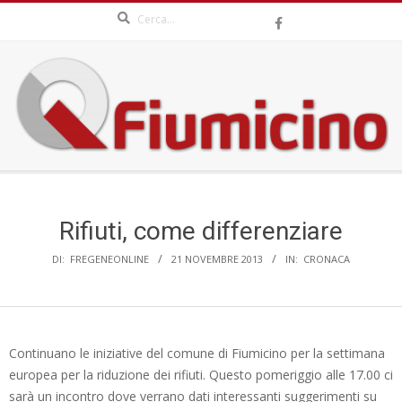
Search
Skip
to
content
QFIUMICINO.COM
Secondary
Navigation
Menu
Rifiuti, come differenziare
DI:
FREGENEONLINE
21 NOVEMBRE 2013
IN:
CRONACA
Continuano le iniziative del comune di Fiumicino per la settimana
europea per la riduzione dei rifiuti. Questo pomeriggio alle 17.00 ci
sarà un incontro dove verrano dati interessanti suggerimenti su