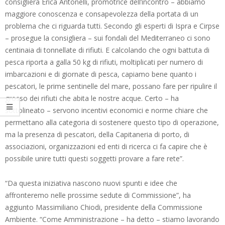
consigliera Erica Antonelli, promotrice dell’incontro – abbiamo
maggiore conoscenza e consapevolezza della portata di un
problema che ci riguarda tutti. Secondo gli esperti di Ispra e Cirpse
– prosegue la consigliera – sui fondali del Mediterraneo ci sono
centinaia di tonnellate di rifiuti. E calcolando che ogni battuta di
pesca riporta a galla 50 kg di rifiuti, moltiplicati per numero di
imbarcazioni e di giornate di pesca, capiamo bene quanto i
pescatori, le prime sentinelle del mare, possano fare per ripulire il
grosso dei rifiuti che abita le nostre acque. Certo – ha
sottolineato – servono incentivi economici e norme chiare che
permettano alla categoria di sostenere questo tipo di operazione,
ma la presenza di pescatori, della Capitaneria di porto, di
associazioni, organizzazioni ed enti di ricerca ci fa capire che è
possibile unire tutti questi soggetti provare a fare rete”.
“Da questa iniziativa nascono nuovi spunti e idee che
affronteremo nelle prossime sedute di Commissione”, ha
aggiunto Massimiliano Chiodi, presidente della Commissione
Ambiente. “Come Amministrazione – ha detto – stiamo lavorando