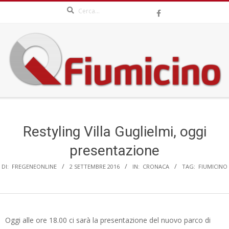
Search
Skip
to
content
QFIUMICINO.COM
Secondary
Navigation
Menu
Restyling Villa Guglielmi, oggi
presentazione
DI:
FREGENEONLINE
2 SETTEMBRE 2016
IN:
CRONACA
TAG:
FIUMICINO
Oggi alle ore 18.00 ci sarà la presentazione del nuovo parco di