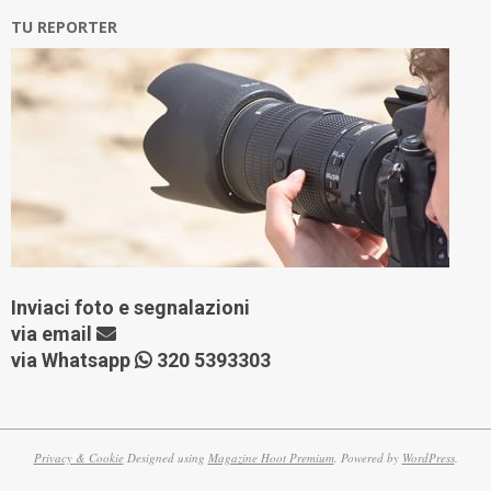
TU REPORTER
Inviaci foto e segnalazioni
via
email
via Whatsapp
320 5393303
Privacy & Cookie
Designed using
Magazine Hoot Premium
. Powered by
WordPress
.