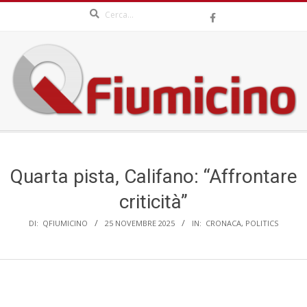
Search
Skip
to
content
QFIUMICINO.COM
Secondary
Navigation
Menu
Quarta pista, Califano: “Affrontare
criticità”
DI:
QFIUMICINO
25 NOVEMBRE 2025
IN:
CRONACA
,
POLITICS