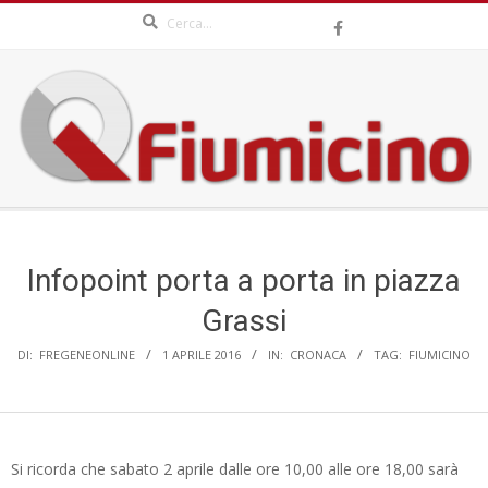
Search
Skip
to
content
QFIUMICINO.COM
Secondary
Navigation
Menu
Infopoint porta a porta in piazza
Grassi
DI:
FREGENEONLINE
1 APRILE 2016
IN:
CRONACA
TAG:
FIUMICINO
Si ricorda che sabato 2 aprile dalle ore 10,00 alle ore 18,00 sarà