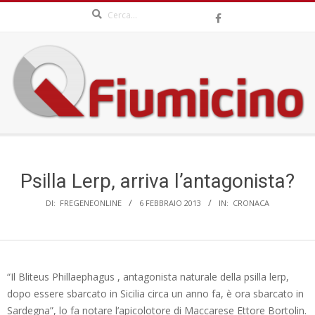
Search
Skip
to
content
QFIUMICINO.COM
Secondary
Navigation
Menu
Psilla Lerp, arriva l’antagonista?
DI:
FREGENEONLINE
6 FEBBRAIO 2013
IN:
CRONACA
“Il Bliteus Phillaephagus , antagonista naturale della psilla lerp,
dopo essere sbarcato in Sicilia circa un anno fa, è ora sbarcato in
Sardegna”, lo fa notare l’apicolotore di Maccarese Ettore Bortolin.