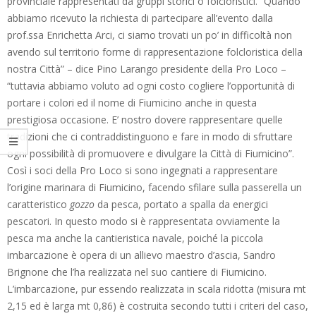
provinciale rappresentati da gruppi storici o folcloristici. “Quando
abbiamo ricevuto la richiesta di partecipare all’evento dalla
prof.ssa Enrichetta Arci, ci siamo trovati un po’ in difficoltà non
avendo sul territorio forme di rappresentazione folcloristica della
nostra Città” – dice Pino Larango presidente della Pro Loco –
“tuttavia abbiamo voluto ad ogni costo cogliere l’opportunità di
portare i colori ed il nome di Fiumicino anche in questa
prestigiosa occasione. E’ nostro dovere rappresentare quelle
tradizioni che ci contraddistinguono e fare in modo di sfruttare
ogni possibilità di promuovere e divulgare la Città di Fiumicino”.
Così i soci della Pro Loco si sono ingegnati a rappresentare
l’origine marinara di Fiumicino, facendo sfilare sulla passerella un
caratteristico
gozzo
da pesca, portato a spalla da energici
pescatori. In questo modo si è rappresentata ovviamente la
pesca ma anche la cantieristica navale, poiché la piccola
imbarcazione è opera di un allievo maestro d’ascia, Sandro
Brignone che l’ha realizzata nel suo cantiere di Fiumicino.
L’imbarcazione, pur essendo realizzata in scala ridotta (misura mt
2,15 ed è larga mt 0,86) è costruita secondo tutti i criteri del caso,