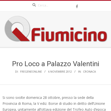
Search
Skip
to
content
QFIUMICINO.COM
Secondary
Navigation
Menu
Pro Loco a Palazzo Valentini
DI:
FREGENEONLINE
6 NOVEMBRE 2012
IN:
CRONACA
Si sono svolte domenica 28 ottobre, presso la sede della
Provincia di Roma, la V ediz. Borse di studio in diritto dell’Unione
Europea, unitamente all’ottava edizione del Trofeo Auto d’epoca