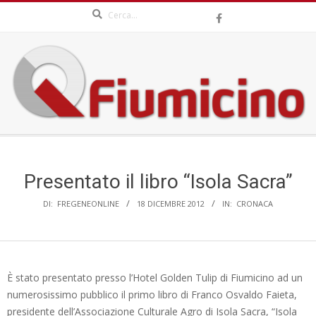
Search
Skip
to
content
QFIUMICINO.COM
Secondary
Navigation
Menu
Presentato il libro “Isola Sacra”
DI:
FREGENEONLINE
18 DICEMBRE 2012
IN:
CRONACA
È stato presentato presso l’Hotel Golden Tulip di Fiumicino ad un
numerosissimo pubblico il primo libro di Franco Osvaldo Faieta,
presidente dell’Associazione Culturale Agro di Isola Sacra, “Isola