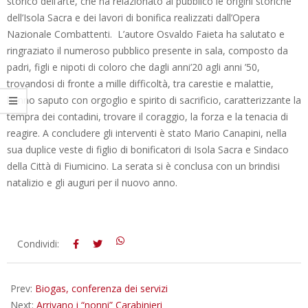
storico dell’arte, che ha relazionato al pubblico le origini storiche
dell’Isola Sacra e dei lavori di bonifica realizzati dall’Opera
Nazionale Combattenti. L’autore Osvaldo Faieta ha salutato e
ringraziato il numeroso pubblico presente in sala, composto da
padri, figli e nipoti di coloro che dagli anni’20 agli anni ’50,
trovandosi di fronte a mille difficoltà, tra carestie e malattie,
hanno saputo con orgoglio e spirito di sacrificio, caratterizzante la
tempra dei contadini, trovare il coraggio, la forza e la tenacia di
reagire. A concludere gli interventi è stato Mario Canapini, nella
sua duplice veste di figlio di bonificatori di Isola Sacra e Sindaco
della Città di Fiumicino. La serata si è conclusa con un brindisi
natalizio e gli auguri per il nuovo anno.
2012-
Condividi:
12-
18
Prev:
Biogas, conferenza dei servizi
Next:
Arrivano i “nonni” Carabinieri