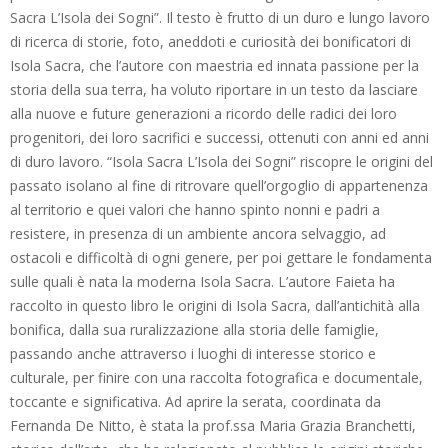
Sacra L’Isola dei Sogni”. Il testo è frutto di un duro e lungo lavoro
di ricerca di storie, foto, aneddoti e curiosità dei bonificatori di
Isola Sacra, che l’autore con maestria ed innata passione per la
storia della sua terra, ha voluto riportare in un testo da lasciare
alla nuove e future generazioni a ricordo delle radici dei loro
progenitori, dei loro sacrifici e successi, ottenuti con anni ed anni
di duro lavoro. “Isola Sacra L’Isola dei Sogni” riscopre le origini del
passato isolano al fine di ritrovare quell’orgoglio di appartenenza
al territorio e quei valori che hanno spinto nonni e padri a
resistere, in presenza di un ambiente ancora selvaggio, ad
ostacoli e difficoltà di ogni genere, per poi gettare le fondamenta
sulle quali è nata la moderna Isola Sacra. L’autore Faieta ha
raccolto in questo libro le origini di Isola Sacra, dall’antichità alla
bonifica, dalla sua ruralizzazione alla storia delle famiglie,
passando anche attraverso i luoghi di interesse storico e
culturale, per finire con una raccolta fotografica e documentale,
toccante e significativa. Ad aprire la serata, coordinata da
Fernanda De Nitto, è stata la prof.ssa Maria Grazia Branchetti,