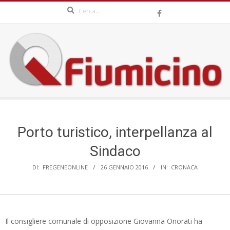
Search
Skip
to
content
QFIUMICINO.COM
Secondary
Navigation
Menu
Porto turistico, interpellanza al
Sindaco
DI:
FREGENEONLINE
26 GENNAIO 2016
IN:
CRONACA
Il consigliere comunale di opposizione Giovanna Onorati ha