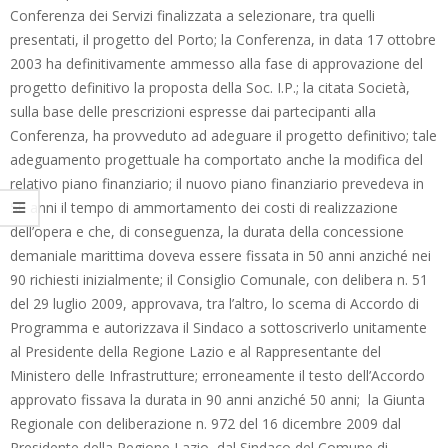
Conferenza dei Servizi finalizzata a selezionare, tra quelli
presentati, il progetto del Porto; la Conferenza, in data 17 ottobre
2003 ha definitivamente ammesso alla fase di approvazione del
progetto definitivo la proposta della Soc. I.P.; la citata Società,
sulla base delle prescrizioni espresse dai partecipanti alla
Conferenza, ha provveduto ad adeguare il progetto definitivo; tale
adeguamento progettuale ha comportato anche la modifica del
relativo piano finanziario; il nuovo piano finanziario prevedeva in
50 anni il tempo di ammortamento dei costi di realizzazione
dell’opera e che, di conseguenza, la durata della concessione
demaniale marittima doveva essere fissata in 50 anni anziché nei
90 richiesti inizialmente; il Consiglio Comunale, con delibera n. 51
del 29 luglio 2009, approvava, tra l’altro, lo scema di Accordo di
Programma e autorizzava il Sindaco a sottoscriverlo unitamente
al Presidente della Regione Lazio e al Rappresentante del
Ministero delle Infrastrutture; erroneamente il testo dell’Accordo
approvato fissava la durata in 90 anni anziché 50 anni; la Giunta
Regionale con deliberazione n. 972 del 16 dicembre 2009 dal
Presidente della Regione Lazio, dal Sindaco del Comune di