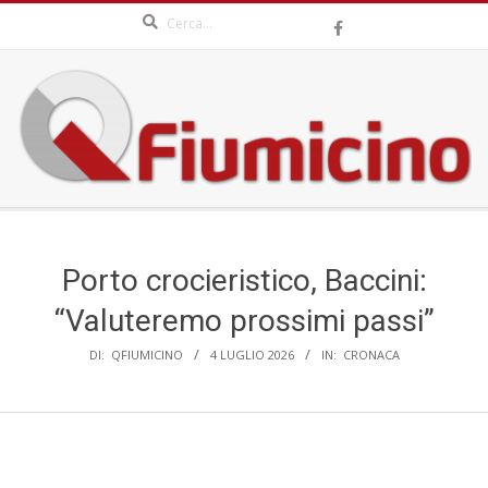
Search
Skip
to
content
QFIUMICINO.COM
Secondary
Navigation
Menu
Porto crocieristico, Baccini:
“Valuteremo prossimi passi”
DI:
QFIUMICINO
4 LUGLIO 2026
IN:
CRONACA