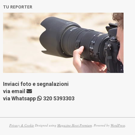
TU REPORTER
Inviaci foto e segnalazioni
via
email
via Whatsapp
320 5393303
Privacy & Cookie
Designed using
Magazine Hoot Premium
. Powered by
WordPress
.