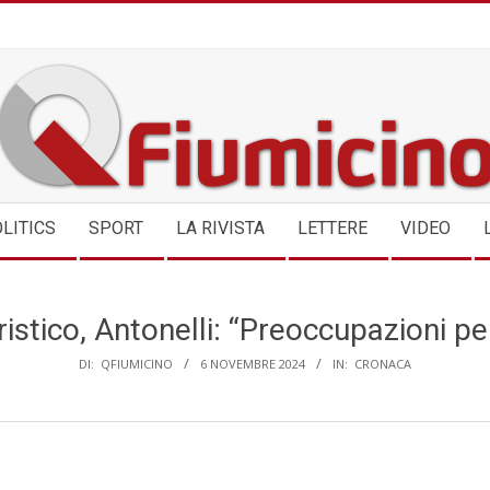
QFIUMICINO.COM
LITICS
SPORT
LA RIVISTA
LETTERE
VIDEO
istico, Antonelli: “Preoccupazioni pe
DI:
QFIUMICINO
6 NOVEMBRE 2024
IN:
CRONACA