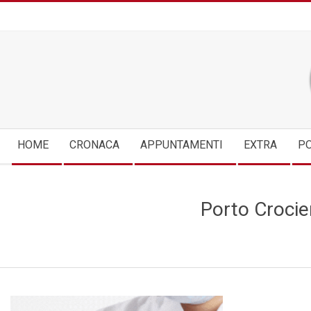
Skip
to
content
Secondary
HOME
CRONACA
APPUNTAMENTI
EXTRA
PO
Navigation
Menu
Porto Crocier