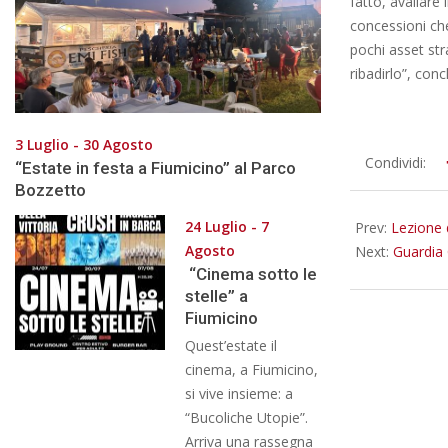
fatto, avallare
concessioni che 
pochi asset str
ribadirlo”, conc
3 Luglio - 30 Agosto
2024-
Condividi:
“Estate in festa a Fiumicino” al Parco
11-
Bozzetto
06
24 Luglio - 7
Prev:
Lezione 
Agosto
Next:
Guardia 
“Cinema sotto le
stelle” a
Fiumicino
Quest’estate il
cinema, a Fiumicino,
si vive insieme: a
“Bucoliche Utopie”.
Arriva una rassegna