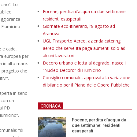
icino”. Lo
Focene, perdita d’acqua da due settimane:
ubileo.
residenti esasperati
aggioranza
Giornate eco-itineranti, l’8 agosto ad
i Fiumicino-
Aranova
UGL Trasporto Aereo, azienda catering
aereo che serve Ita paga aumenti solo ad
e e cade,
alcuni lavoratori
ara europea per
Decoro urbano e lotta al degrado, nasce il
a in alto mare.
“Nucleo Decoro” di Fiumicino
n progetto che
Consiglio comunale, approvata la variazione
ivi”.
di bilancio per il Piano delle Opere Pubbliche
aperta in seno
e con un
CRONACA
al PD
iumicino”.
Focene, perdita d’acqua da
due settimane: residenti
comunale: “di
esasperati