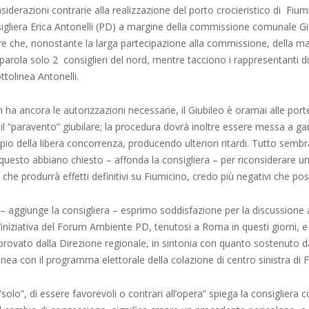
nsiderazioni contrarie alla realizzazione del porto crocieristico di Fium
sigliera Erica Antonelli (PD) a margine della commissione comunale Gi
re che, nonostante la larga partecipazione alla commissione, della m
arola solo 2 consiglieri del nord, mentre tacciono i rappresentanti d
ttolinea Antonelli.
n ha ancora le autorizzazioni necessarie, il Giubileo è oramai alle port
l “paravento” giubilare; la procedura dovrà inoltre essere messa a g
cipio della libera concorrenza, producendo ulteriori ritardi. Tutto sembr
 questo abbiano chiesto – affonda la consigliera – per riconsiderare u
he produrrà effetti definitivi su Fiumicino, credo più negativi che posit
– aggiunge la consigliera – esprimo soddisfazione per la discussione 
l’iniziativa del Forum Ambiente PD, tenutosi a Roma in questi giorni, 
ovato dalla Direzione regionale, in sintonia con quanto sostenuto d
linea con il programma elettorale della colazione di centro sinistra di F
“solo”, di essere favorevoli o contrari all’opera” spiega la consigliera 