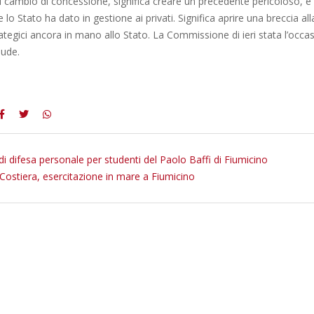
 il cambio di concessione, significa creare un precedente pericoloso, e 
lo Stato ha dato in gestione ai privati. Significa aprire una breccia all
ategici ancora in mano allo Stato. La Commissione di ieri stata l’occa
lude.
di difesa personale per studenti del Paolo Baffi di Fiumicino
Costiera, esercitazione in mare a Fiumicino