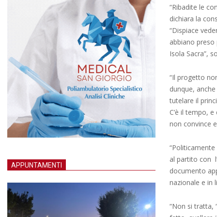
“Ribadite le co
dichiara la con
“Dispiace vede
abbiano preso p
Isola Sacra”, so
“Il progetto no
dunque, anche i
tutelare il prin
C’è il tempo, e
non convince e c
“Politicamente 
al partito con 
APPUNTAMENTI
documento appr
nazionale e in 
“Non si tratta, 