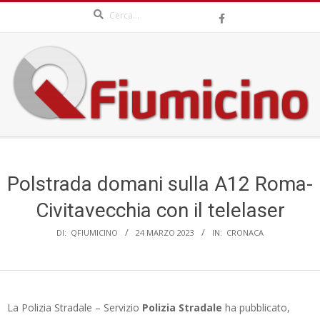
Search
Skip
to
content
QFIUMICINO.COM
Secondary
Navigation
Menu
Polstrada domani sulla A12 Roma-
Civitavecchia con il telelaser
DI:
QFIUMICINO
24 MARZO 2023
IN:
CRONACA
La Polizia Stradale – Servizio
Polizia Stradale
ha pubblicato,