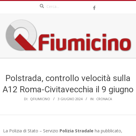
Search
Skip
to
content
QFIUMICINO.COM
Secondary
Navigation
Menu
Polstrada, controllo velocità sulla
A12 Roma-Civitavecchia il 9 giugno
DI:
QFIUMICINO
3 GIUGNO 2024
IN:
CRONACA
La Polizia di Stato – Servizio
Polizia Stradale
ha pubblicato,