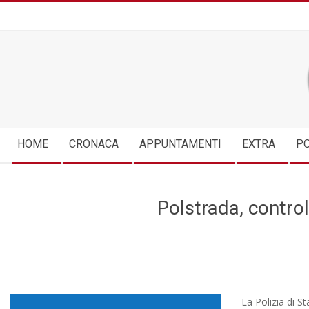
Skip
to
content
Secondary
HOME
CRONACA
APPUNTAMENTI
EXTRA
PO
Navigation
Menu
Polstrada, control
La Polizia di S