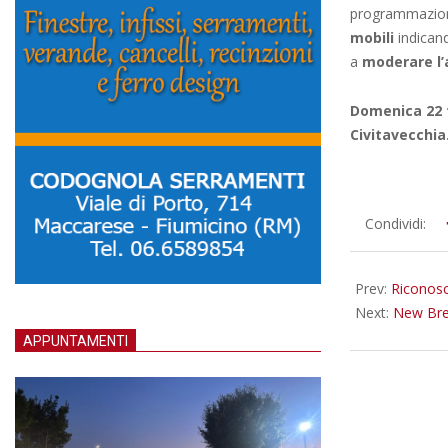
programmazio
mobili
indicand
a
moderare l’a
Domenica 22 
Civitavecchia
2026-
Condividi:
02-
16
Prev:
Riconosc
Next:
New Bre
APPUNTAMENTI