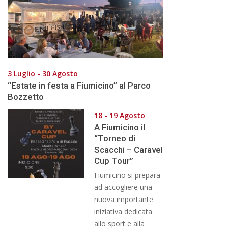
3 Luglio - 30 Agosto
“Estate in festa a Fiumicino” al Parco
Bozzetto
18 - 19 Agosto
A Fiumicino il
“Torneo di
Scacchi – Caravel
Cup Tour”
Fiumicino si prepara
ad accogliere una
nuova importante
iniziativa dedicata
allo sport e alla