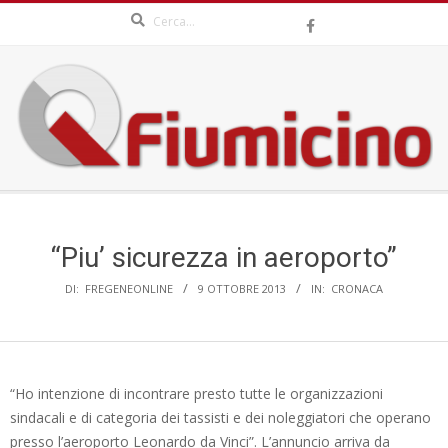
Search
Skip
to
content
QFIUMICINO.COM
Secondary
Navigation
Menu
“Piu’ sicurezza in aeroporto”
DI:
FREGENEONLINE
9 OTTOBRE 2013
IN:
CRONACA
“Ho intenzione di incontrare presto tutte le organizzazioni
sindacali e di categoria dei tassisti e dei noleggiatori che operano
presso l’aeroporto Leonardo da Vinci”. L’annuncio arriva da