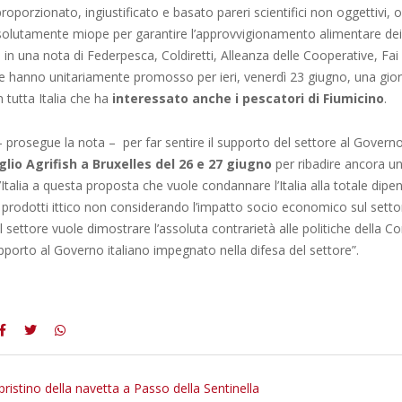
oporzionato, ingiustificato e basato pareri scientifici non oggettivi, 
ssolutamente miope per garantire l’approvvigionamento alimentare dei
 in una nota di Federpesca, Coldiretti, Alleanza delle Cooperative, Fai C
e hanno unitariamente promosso per ieri, venerdì 23 giugno, una gior
n tutta Italia che ha
interessato anche i pescatori di Fiumicino
.
 prosegue la nota – per far sentire il supporto del settore al Governo 
glio Agrifish a Bruxelles del 26 e 27 giugno
per ribadire ancora un
l’Italia a questa proposta che vuole condannare l’Italia alla totale dipe
 prodotti ittico non considerando l’impatto socio economico sul setto
 il settore vuole dimostrare l’assoluta contrarietà alle politiche della
pporto al Governo italiano impegnato nella difesa del settore”.
pristino della navetta a Passo della Sentinella