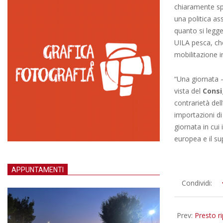
chiaramente spr
una politica a
quanto si legge
UILA pesca, ch
mobilitazione i
“Una giornata –
vista del
Consi
contrarietà del
importazioni di
giornata in cui
europea e il su
APPUNTAMENTI
2023-
Condividi:
06-
24
Prev:
Presto ri