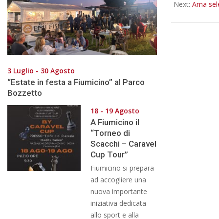
Next:
Ama sele
3 Luglio - 30 Agosto
“Estate in festa a Fiumicino” al Parco
Bozzetto
18 - 19 Agosto
A Fiumicino il
“Torneo di
Scacchi – Caravel
Cup Tour”
Fiumicino si prepara
ad accogliere una
nuova importante
iniziativa dedicata
allo sport e alla