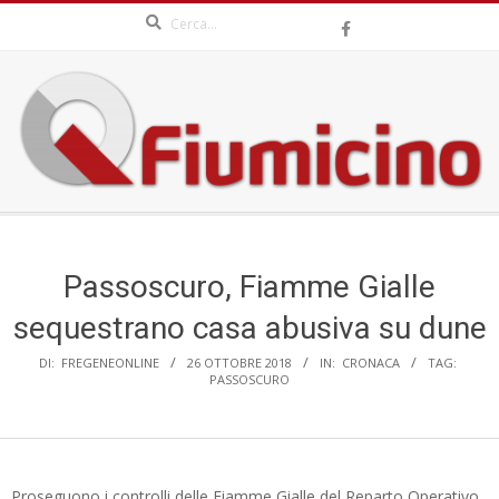
Search
Skip
to
content
QFIUMICINO.COM
Secondary
Navigation
Menu
Passoscuro, Fiamme Gialle
sequestrano casa abusiva su dune
DI:
FREGENEONLINE
26 OTTOBRE 2018
IN:
CRONACA
TAG:
PASSOSCURO
Proseguono i controlli delle Fiamme Gialle del Reparto Operativo