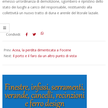
emesso un’ordinanza di demolizione, sgombero e ripristino dello
stato dei luoghi a carico del responsabile, restituendo alla
collettività un nuovo tratto di duna e arenile del litorale laziale.
2018-
Condividi:
10-
26
Prev:
Acea, la perdita dimenticata a Focene
Next:
Il porto e il faro da un altro punto di vista