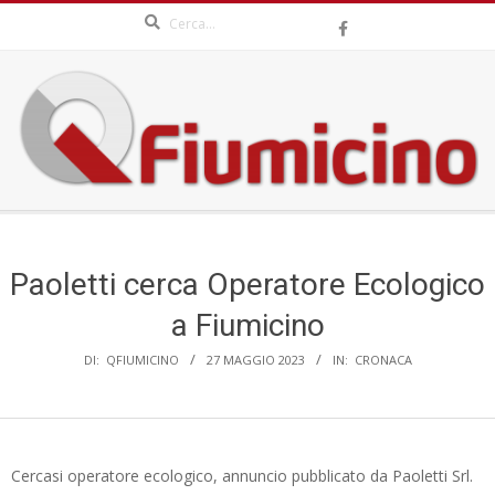
Search
Skip
to
content
QFIUMICINO.COM
Secondary
Navigation
Menu
Paoletti cerca Operatore Ecologico
a Fiumicino
DI:
QFIUMICINO
27 MAGGIO 2023
IN:
CRONACA
Cercasi operatore ecologico, annuncio pubblicato da Paoletti Srl.