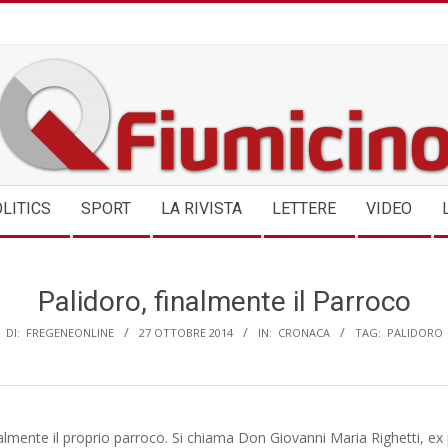
QFIUMICINO.COM
LITICS
SPORT
LA RIVISTA
LETTERE
VIDEO
Palidoro, finalmente il Parroco
DI:
FREGENEONLINE
27 OTTOBRE 2014
IN:
CRONACA
TAG:
PALIDORO
almente il proprio parroco. Si chiama Don Giovanni Maria Righetti, ex