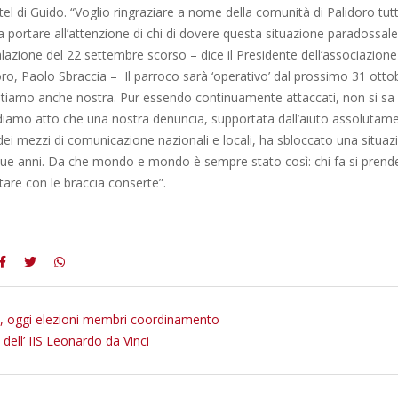
tel di Guido. “Voglio ringraziare a nome della comunità di Palidoro tutt
 portare all’attenzione di chi di dovere questa situazione paradossal
lazione del 22 settembre scorso – dice il Presidente dell’associazione 
ro, Paolo Sbraccia – Il parroco sarà ‘operativo’ dal prossimo 31 otto
entiamo anche nostra. Pur essendo continuamente attaccati, non si sa
diamo atto che una nostra denuncia, supportata dall’aiuto assolutam
dei mezzi di comunicazione nazionali e locali, ha sbloccato una situaz
ue anni. Da che mondo e mondo è sempre stato così: chi fa si prende l
stare con le braccia conserte”.
, oggi elezioni membri coordinamento
 dell’ IIS Leonardo da Vinci