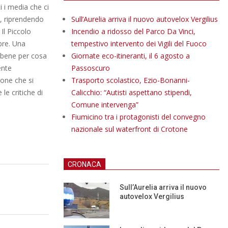
i i media che ci
e, riprendendo
Sull’Aurelia arriva il nuovo autovelox Vergilius
Il Piccolo
Incendio a ridosso del Parco Da Vinci,
bre. Una
tempestivo intervento dei Vigili del Fuoco
 bene per cosa
Giornate eco-itineranti, il 6 agosto a
ente
Passoscuro
ione che si
Trasporto scolastico, Ezio-Bonanni-
e critiche di
Calicchio: “Autisti aspettano stipendi,
Comune intervenga”
Fiumicino tra i protagonisti del convegno
nazionale sul waterfront di Crotone
CRONACA
Sull’Aurelia arriva il nuovo
autovelox Vergilius