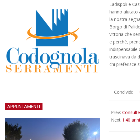
Ladispoli e Cas
hanno aiutato a
la nostra segna
Borgo di Palido
vittoria che s
e perché, pren
indispensabile 
trascinava da d
chi preferisce 
2014-
Condividi:
10-
27
APPUNTAMENTI
Prev:
Consulte
Next:
I 40 anni