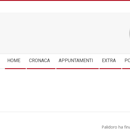
Skip
to
content
Secondary
HOME
CRONACA
APPUNTAMENTI
EXTRA
PO
Navigation
Menu
Palidoro ha fin