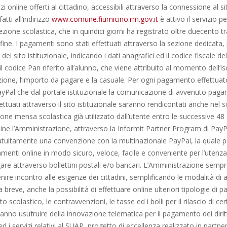
zi online offerti al cittadino, accessibili attraverso la connessione al si
tti all’indirizzo
www.comune.fiumicino.rm.gov.it
è attivo il servizio 
fezione scolastica, che in quindici giorni ha registrato oltre duecento t
ine. I pagamenti sono stati effettuati attraverso la sezione dedicata,
el sito istituzionale, indicando i dati anagrafici ed il codice fiscale del
il codice Pan riferito all’alunno, che viene attribuito al momento dell’is
ezione, l’importo da pagare e la casuale. Per ogni pagamento effettuato
ayPal che dal portale istituzionale la comunicazione di avvenuto pagam
tuati attraverso il sito istituzionale saranno rendicontati anche nel 
one mensa scolastica già utilizzato dall’utente entro le successive 48 o
ne l’Amministrazione, attraverso la Informit Partner Program di PayP
ratuitamente una convenzione con la multinazionale PayPal, la quale 
menti online in modo sicuro, veloce, facile e conveniente per l’utenz
are attraverso bollettini postali e/o bancari. L’Amministrazione sempr
ire incontro alle esigenze dei cittadini, semplificando le modalità di 
, a breve, anche la possibilità di effettuare online ulteriori tipologie di
o scolastico, le contravvenzioni, le tasse ed i bolli per il rilascio di cer
anno usufruire della innovazione telematica per il pagamento dei dirit
ed i servizi relativi al SUAP, progetto di eccellenza realizzato in partne