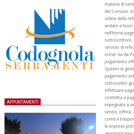
materia di servi
del Comune. Infa
online della re
andate a buon f
nell’home page d
sottoscrittore, 
servizio di ref
riceve sia da P
pagamento effet
System di gesti
pagamento onli
sottoscritto g
effettuare paga
costretta a pag
APPUNTAMENTI
impegnata a ven
servizi, offrirà
come il trasport
le imprese potr
amministrativi 