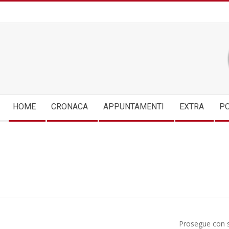
Skip
to
content
Secondary
HOME
CRONACA
APPUNTAMENTI
EXTRA
PO
Navigation
Menu
Prosegue con s