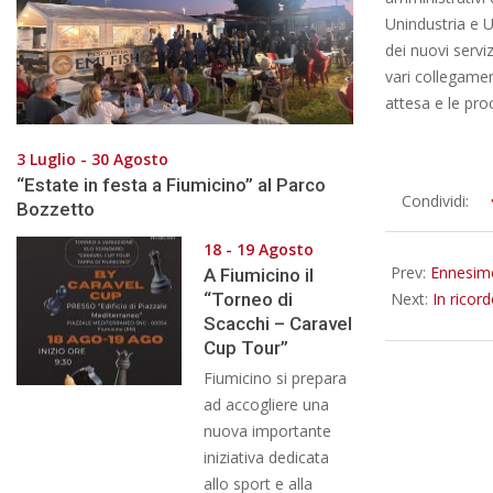
Unindustria e 
dei nuovi servi
vari collegamen
attesa e le pro
3 Luglio - 30 Agosto
“Estate in festa a Fiumicino” al Parco
2012-
Condividi:
Bozzetto
11-
18 - 19 Agosto
08
Prev:
Ennesimo
A Fiumicino il
“Torneo di
Next:
In ricord
Scacchi – Caravel
Cup Tour”
Fiumicino si prepara
ad accogliere una
nuova importante
iniziativa dedicata
allo sport e alla