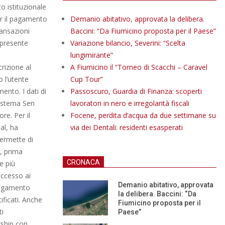
to istituzionale
per il pagamento
Demanio abitativo, approvata la delibera.
ransazioni
Baccini: “Da Fiumicino proposta per il Paese”
 presente
Variazione bilancio, Severini: “Scelta
lungimirante”
crizione al
A Fiumicino il “Torneo di Scacchi – Caravel
 l’utente
Cup Tour”
ento. I dati di
Passoscuro, Guardia di Finanza: scoperti
sistema Sen
lavoratori in nero e irregolarità fiscali
re. Per il
Focene, perdita d’acqua da due settimane su
al, ha
via dei Dentali: residenti esasperati
permette di
a, prima
CRONACA
e più
accesso ai
Demanio abitativo, approvata
 pagamento
la delibera. Baccini: “Da
tificati. Anche
Fiumicino proposta per il
ti
Paese”
rship con