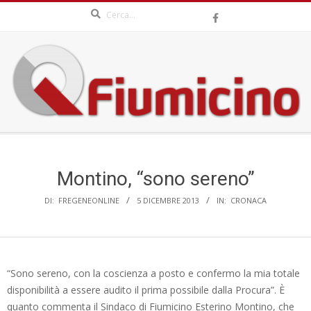
Search
Skip
to
content
QFIUMICINO.COM
Secondary
Navigation
Menu
Montino, “sono sereno”
DI:
FREGENEONLINE
5 DICEMBRE 2013
IN:
CRONACA
“Sono sereno, con la coscienza a posto e confermo la mia totale
disponibilità a essere audito il prima possibile dalla Procura”. È
quanto commenta il Sindaco di Fiumicino Esterino Montino, che