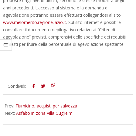
proposte dagli aventi diritto, secondo le stesse modalità degli
anni precedenti. L’accesso al sistema e la domanda di
agevolazione potranno essere effettuati collegandosi al sito
www.melomerito.regione.lazio.it
. Sul sito internet è possibile
consultare il documento riepilogativo relativo ai “Criteri di
agevolazione” previsti, comprensivi delle specifiche dei requisiti
richiesti per fruire della percentuale di agevolazione spettante.
2013-
Condividi:
01-
24
Prev:
Fiumicino, acquisti per salvezza
Next:
Asfalto in zona Villa Guglielmi