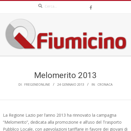
Search
Skip
to
content
QFIUMICINO.COM
Secondary
Navigation
Menu
Melomerito 2013
DI:
FREGENEONLINE
24 GENNAIO 2013
IN:
CRONACA
La Regione Lazio per l’anno 2013 ha rinnovato la campagna
“Melomerito”, dedicata alla promozione e all’uso del Trasporto
Pubblico Locale, con agevolazioni tariffarie in favore dei giovani di