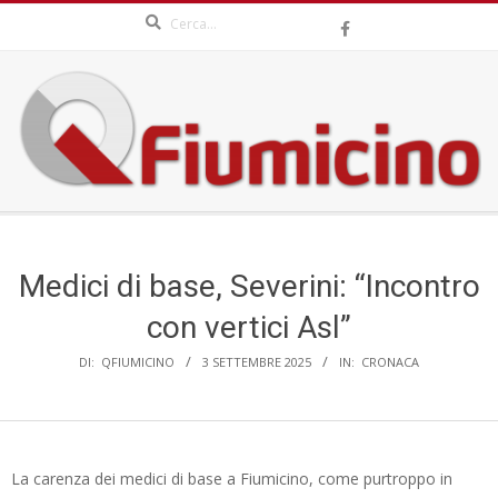
Search
Skip
to
content
QFIUMICINO.COM
Secondary
Navigation
Menu
Medici di base, Severini: “Incontro
con vertici Asl”
DI:
QFIUMICINO
3 SETTEMBRE 2025
IN:
CRONACA
La carenza dei medici di base a Fiumicino, come purtroppo in