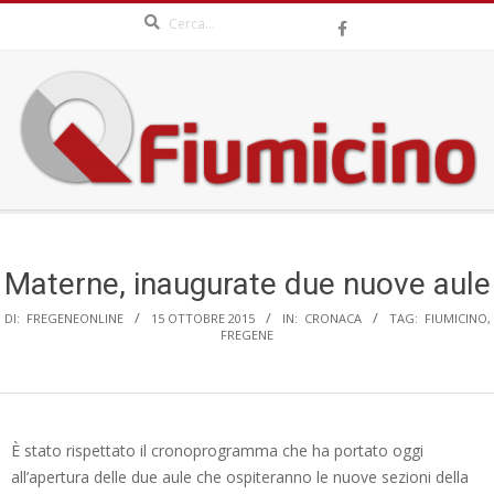
Search
Skip
to
content
QFIUMICINO.COM
Secondary
Navigation
Menu
Materne, inaugurate due nuove aule
DI:
FREGENEONLINE
15 OTTOBRE 2015
IN:
CRONACA
TAG:
FIUMICINO
,
FREGENE
È stato rispettato il cronoprogramma che ha portato oggi
all’apertura delle due aule che ospiteranno le nuove sezioni della