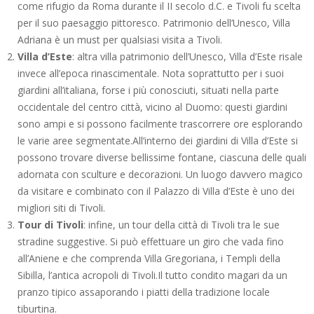
come rifugio da Roma durante il II secolo d.C. e Tivoli fu scelta
per il suo paesaggio pittoresco. Patrimonio dell’Unesco, Villa
Adriana è un must per qualsiasi visita a Tivoli.
Villa d’Este
: altra villa patrimonio dell’Unesco, Villa d’Este risale
invece all’epoca rinascimentale. Nota soprattutto per i suoi
giardini all’italiana, forse i più conosciuti, situati nella parte
occidentale del centro città, vicino al Duomo: questi giardini
sono ampi e si possono facilmente trascorrere ore esplorando
le varie aree segmentate.All’interno dei giardini di Villa d’Este si
possono trovare diverse bellissime fontane, ciascuna delle quali
adornata con sculture e decorazioni. Un luogo davvero magico
da visitare e combinato con il Palazzo di Villa d’Este è uno dei
migliori siti di Tivoli.
Tour di Tivoli
: infine, un tour della città di Tivoli tra le sue
stradine suggestive. Si può effettuare un giro che vada fino
all’Aniene e che comprenda Villa Gregoriana, i Templi della
Sibilla, l’antica acropoli di Tivoli.Il tutto condito magari da un
pranzo tipico assaporando i piatti della tradizione locale
tiburtina.