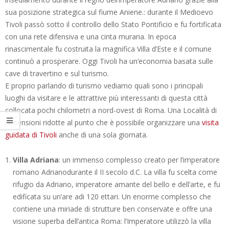
sua posizione strategica sul fiume Aniene.: durante il Medioevo
Tivoli passò sotto il controllo dello Stato Pontificio e fu fortificata
con una rete difensiva e una cinta muraria. In epoca
rinascimentale fu costruita la magnifica Villa d’Este e il comune
continuò a prosperare. Oggi Tivoli ha un’economia basata sulle
cave di travertino e sul turismo.
E proprio parlando di turismo vediamo quali sono i principali
luoghi da visitare e le attrattive più interessanti di questa città
collocata pochi chilometri a nord-ovest di Roma. Una Località di
dimensioni ridotte al punto che è possibile organizzare una
visita
guidata di Tivoli
anche di una sola giornata.
Villa Adriana
: un immenso complesso creato per l’imperatore
romano Adrianodurante il II secolo d.C. La villa fu scelta come
rifugio da Adriano, imperatore amante del bello e dell’arte, e fu
edificata su un’are adi 120 ettari. Un enorme complesso che
contiene una miriade di strutture ben conservate e offre una
visione superba dell’antica Roma: l’Imperatore utilizzò la villa