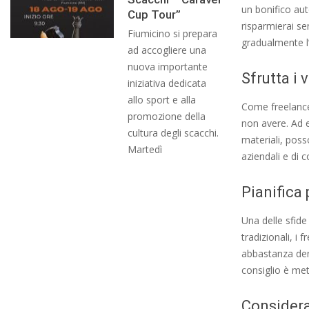
un bonifico au
Cup Tour”
risparmierai se
Fiumicino si prepara
gradualmente l
ad accogliere una
nuova importante
Sfrutta i 
iniziativa dedicata
allo sport e alla
Come freelance,
promozione della
non avere. Ad 
cultura degli scacchi.
materiali, poss
Martedì
aziendali e di 
Pianifica 
Una delle sfide 
tradizionali, i
abbastanza dena
consiglio è met
Considera