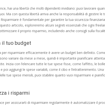
ance, hai una libertà che molti dipendenti invidiano: puoi lavorare qua
vuoi. Ma con questa libertà arriva anche la responsabilità di gestire le 
Risparmiare è fondamentale per garantire la tua sicurezza finanziaria
In questo articolo, esploreremo alcuni segreti essenziali che ogni free
ttimizzare il proprio risparmio, includendo anche consigli sulla fiscalit
 il tuo budget
a per risparmiare efficacemente è avere un budget ben definito. Come 
ossono variare da mese a mese, quindi è importante pianificare attent
ite. Inizia con l’elencare tutte le tue spese fisse, come l’affitto, le boll
 e poi aggiungi le spese variabili, come il cibo e l’intrattenimento. Una
delle tue spese mensili, puoi stabilire quanto vuoi risparmiare e pianifi
za i risparmi
ce per assicurarti di risparmiare regolarmente è automatizzare il pr