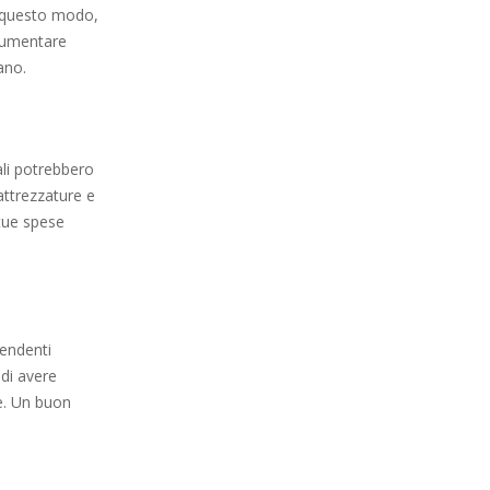
n questo modo,
 aumentare
ano.
ali potrebbero
attrezzature e
 tue spese
.
pendenti
 di avere
le. Un buon
.