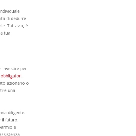
individuale
lità di dedurre
le. Tuttavia, è
la tua
 investire per
 obbligatori
,
ato azionario o
ntire una
ia diligente.
il futuro.
sparmio e
 assistenza