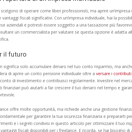
 scelgono di operare come liberi professionisti, ma aprire un’impresa 
 vantaggi fiscali significativi. Con un’impresa individuale, hai la possibi
ese aziendali e potresti essere soggetto a una tassazione più favorevo
sultare un commercialista per valutare se questa opzione è adatta al
ifica.
r il futuro
n significa solo accumulare denaro nel tuo conto risparmio, ma anche
idera di aprire un conto pensione individuale oltre a
versare i contributi
conto di investimento e contribuisci regolarmente. Investire nel merc
nti finanziari può aiutarti a far crescere il tuo denaro nel tempo e gara
rtevole.
ance offre molte opportunità, ma richiede anche una gestione finanziar
ondamentale per garantire la tua sicurezza finanziaria e prepararti per 
rimenti e i segreti condivisi in questo articolo per ottimizzare il tuo ri
antaggi fiscali disponibili per i freelance. E ricorda, se hai bisogno di