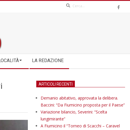
Search
LOCALITÀ
LA REDAZIONE
i
ARTICOLI RECENTI
Demanio abitativo, approvata la delibera.
Baccini: “Da Fiumicino proposta per il Paese”
Variazione bilancio, Severini: “Scelta
lungimirante”
A Fiumicino il “Torneo di Scacchi – Caravel