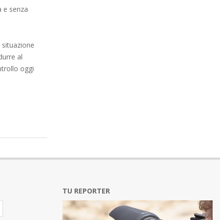
a e senza
 situazione
durre al
ntrollo oggi
TU REPORTER