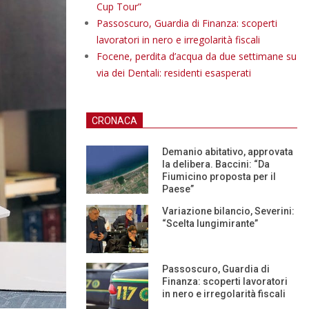
Cup Tour”
Passoscuro, Guardia di Finanza: scoperti
lavoratori in nero e irregolarità fiscali
Focene, perdita d’acqua da due settimane su
via dei Dentali: residenti esasperati
CRONACA
Demanio abitativo, approvata
la delibera. Baccini: “Da
Fiumicino proposta per il
Paese”
Variazione bilancio, Severini:
“Scelta lungimirante”
Passoscuro, Guardia di
Finanza: scoperti lavoratori
in nero e irregolarità fiscali