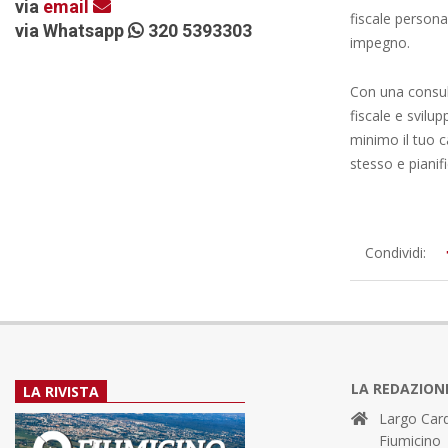
via
email
fiscale persona
via Whatsapp
320 5393303
impegno.
Con una consul
fiscale e svilu
minimo il tuo c
stesso e pianif
2024-
Condividi:
05-
27
LA REDAZION
LA RIVISTA
Largo Card
Fiumicino