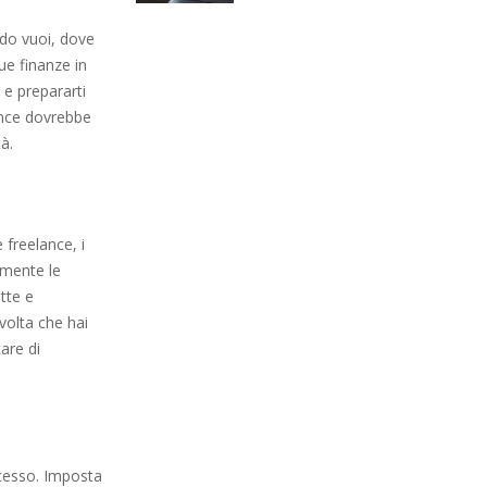
ndo vuoi, dove
tue finanze in
 e prepararti
lance dovrebbe
à.
freelance, i
amente le
ette e
 volta che hai
care di
ocesso. Imposta