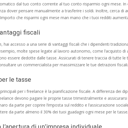
tomatico dal tuo conto corrente al tuo conto risparmio ogni mese. I
nza dover pensare manualmente a trasferire i soldi. Inoltre, cerca di
’importo che risparmi ogni mese man mano che i tuoi redditi aument
vantaggi fiscali
 hai accesso a una serie di vantaggi fiscali che i dipendenti tradizion
esempio, molte spese legate al lavoro autonomo, come l’acquisto di 
ono essere dedotte dalle tasse. Assicurati di tenere traccia di tutte le
consultare un commercialista per massimizzare le tue detrazioni fiscali
per le tasse
principali per i freelance è la pianificazione fiscale. A differenza dei di
 freelance devono pagare le proprie tasse trimestralmente e assicurarsi
ro da parte per coprire l’imposta sul reddito e l’assicurazione socia
tere da parte almeno il 30% dei tuoi guadagni ogni mese per le tasse
 l’apertura di un’impresa individuale