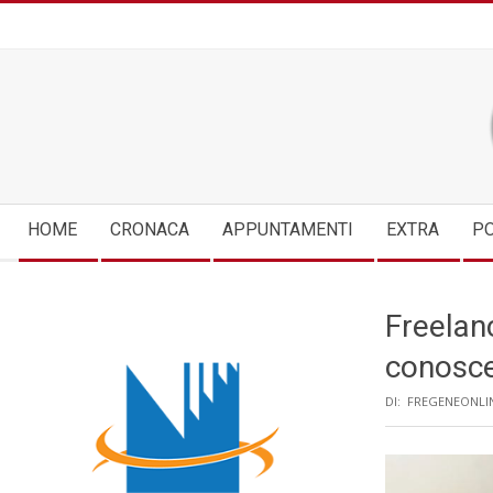
Skip
to
content
Secondary
HOME
CRONACA
APPUNTAMENTI
EXTRA
PO
Navigation
Menu
Freelanc
conosc
DI:
FREGENEONLI