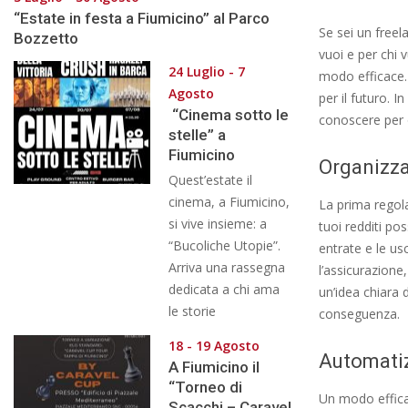
“Estate in festa a Fiumicino” al Parco
Se sei un freel
Bozzetto
vuoi e per chi 
24 Luglio - 7
modo efficace. 
Agosto
per il futuro. 
“Cinema sotto le
conoscere per o
stelle” a
Fiumicino
Organizza
Quest’estate il
cinema, a Fiumicino,
La prima regol
si vive insieme: a
tuoi redditi p
“Bucoliche Utopie”.
entrate e le usc
Arriva una rassegna
l’assicurazione,
dedicata a chi ama
un’idea chiara 
le storie
conseguenza.
18 - 19 Agosto
Automatiz
A Fiumicino il
“Torneo di
Un modo effica
Scacchi – Caravel