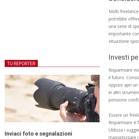
Molti freelance
potrebbe offrire
una serie di sp
importante con
situazione spec
Investi pe
TU REPORTER
Risparmiare no
il futuro. Cons
oppure apri un 
in altri strume
pensione confo
Essere un freel
Risparmiare è f
Utilizza i sugge
Inviaci foto e segnalazioni
massimizzare i v