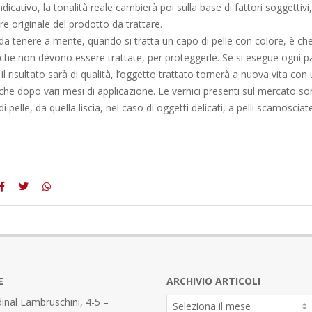
indicativo, la tonalità reale cambierà poi sulla base di fattori soggettiv
re originale del prodotto da trattare.
 da tenere a mente, quando si tratta un capo di pelle con colore, è ch
 che non devono essere trattate, per proteggerle. Se si esegue ogni p
l risultato sarà di qualità, l’oggetto trattato tornerà a nuova vita con
che dopo vari mesi di applicazione. Le vernici presenti sul mercato s
di pelle, da quella liscia, nel caso di oggetti delicati, a pelli scamosciat
E
ARCHIVIO ARTICOLI
Archivio
inal Lambruschini, 4-5 –