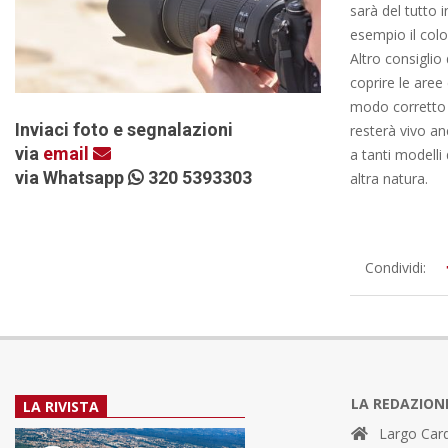
sarà del tutto 
esempio il colo
Altro consiglio
coprire le aree
modo corretto i
Inviaci foto e segnalazioni
resterà vivo an
via
email
a tanti modelli 
via Whatsapp
320 5393303
altra natura.
2021-
Condividi:
11-
16
LA REDAZION
LA RIVISTA
Largo Card