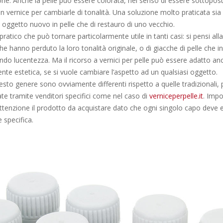
ne. Anche la pelle può essere colorata, nel senso di essere sottopos
 vernice per cambiarle di tonalità. Una soluzione molto praticata sia 
 oggetto nuovo in pelle che di restauro di uno vecchio.
ratico che può tornare particolarmente utile in tanti casi: si pensi alla
che hanno perduto la loro tonalità originale, o di giacche di pelle che i
ndo lucentezza. Ma il ricorso a vernici per pelle può essere adatto a
nte estetica, se si vuole cambiare l’aspetto ad un qualsiasi oggetto.
uesto genere sono ovviamente differenti rispetto a quelle tradizionali
te tramite venditori specifici come nel caso di
verniceperpelle.it
. Impo
ttenzione il prodotto da acquistare dato che ogni singolo capo deve e
 specifica.