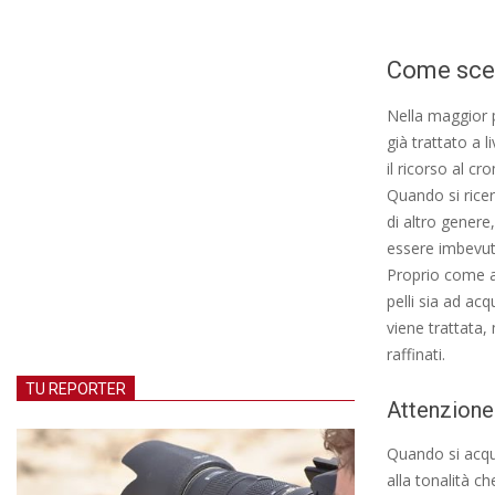
Come sceg
Nella maggior p
già trattato a 
il ricorso al c
Quando si rice
di altro genere
essere imbevut
Proprio come ac
pelli sia ad ac
viene trattata,
raffinati.
TU REPORTER
Attenzione 
Quando si acqu
alla tonalità c