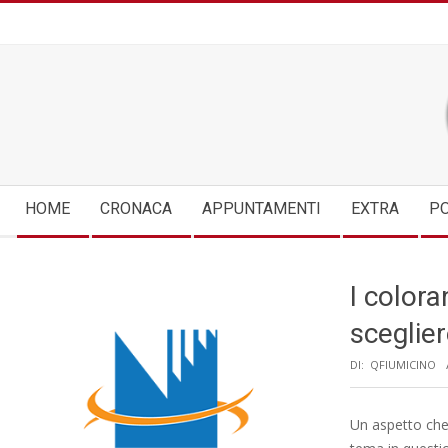
Skip
to
content
Secondary
HOME
CRONACA
APPUNTAMENTI
EXTRA
PO
Navigation
Menu
I colora
sceglie
DI:
QFIUMICINO
Un aspetto che