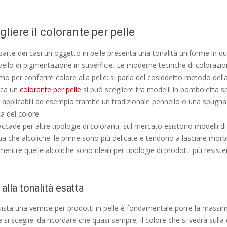
liere il colorante per pelle
arte dei casi un oggetto in pelle presenta una tonalità uniforme in q
livello di pigmentazione in superficie. Le moderne tecniche di coloraz
romo per conferire colore alla pelle: si parla del cosiddetto metodo dell
rca un
colorante per pelle
si può scegliere tra modelli in bomboletta s
, applicabili ad esempio tramite un tradizionale pennello o una spugn
a del colore.
cade per altre tipologie di coloranti, sul mercato esistono modelli di
qua che alcoliche: le prime sono più delicate e tendono a lasciare morbi
 mentre quelle alcoliche sono ideali per tipologie di prodotti più resist
alla tonalità esatta
ista una vernice per prodotti in pelle è fondamentale porre la massi
he si sceglie: da ricordare che quasi sempre, il colore che si vedrà sull