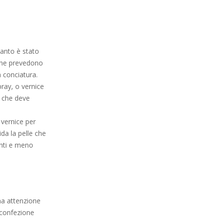
uanto è stato
ione prevedono
a conciatura.
pray, o vernice
a che deve
 vernice per
da la pelle che
enti e meno
ma attenzione
a confezione