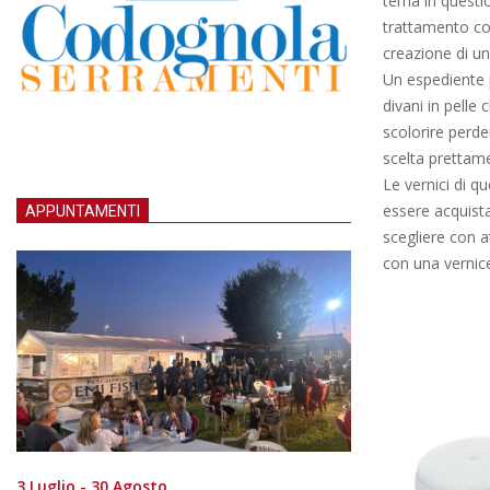
tema in questio
trattamento con
creazione di un
Un espediente p
divani in pelle 
scolorire perde
scelta prettame
Le vernici di q
essere acquista
APPUNTAMENTI
scegliere con a
con una vernice
3 Luglio - 30 Agosto