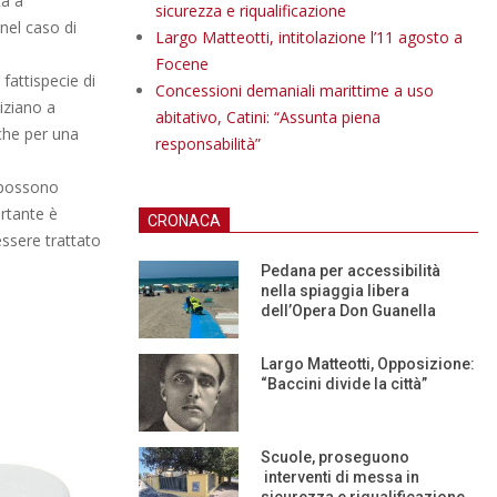
ta a
sicurezza e riqualificazione
nel caso di
Largo Matteotti, intitolazione l’11 agosto a
Focene
 fattispecie di
Concessioni demaniali marittime a uso
niziano a
abitativo, Catini: “Assunta piena
nche per una
responsabilità”
, possono
rtante è
CRONACA
ssere trattato
Pedana per accessibilità
nella spiaggia libera
dell’Opera Don Guanella
Largo Matteotti, Opposizione:
“Baccini divide la città”
Scuole, proseguono
interventi di messa in