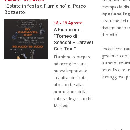
“Estate in festa a Fiumicino” al Parco
esempio la
di
Bozzetto
ispezione fo
idrauliche dei n
18 - 19 Agosto
risparmiando t
A Fiumicino il
di molto.
“Torneo di
Scacchi – Caravel
Cup Tour”
I nostri contra
gestione, compl
Fiumicino si prepara
numero 06945
ad accogliere una
poter fissare 
nuova importante
vantaggioso pe
iniziativa dedicata
allo sport e alla
promozione della
cultura degli scacchi.
Martedì