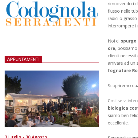
rimuovendo i de
flusso nelle tu
radici o grasso
interrompere i n
Noi di
spurgo
ore
, possiamo 
clienti necessi
APPUNTAMENTI
arrivare ad un 
fognature R
Scopriremo qual
Così se vi inte
biologica cos
siamo ben felici
eccellente.
3 Luglio - 30 Agosto
Personalizziamo