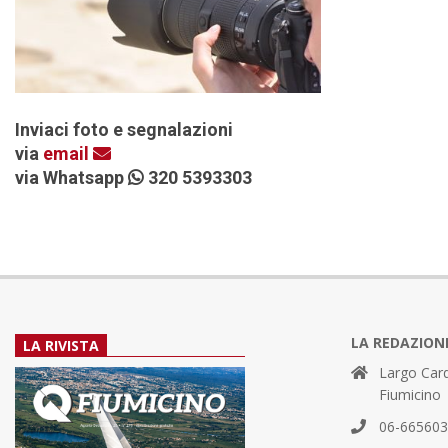
Inviaci foto e segnalazioni
via
email
via Whatsapp
320 5393303
LA REDAZION
LA RIVISTA
Largo Card
Fiumicino
06-66560