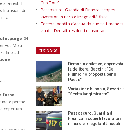
Cup Tour”
i arresti il
Passoscuro, Guardia di Finanza: scoperti
 Intrusioni di
lavoratori in nero e irregolarità fiscali
nni o
Focene, perdita d’acqua da due settimane su
via dei Dentali: residenti esasperati
utospurgo 24
r voi. Molti
CRONACA
nze fino ad
zione
Demanio abitativo, approvata
la delibera. Baccini: “Da
Fiumicino proposta per il
Paese”
get.
Variazione bilancio, Severini:
“Scelta lungimirante”
ia fossa
ccupate perché
una copertura
Passoscuro, Guardia di
Finanza: scoperti lavoratori
in nero e irregolarità fiscali
iente, come ad