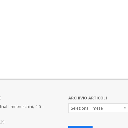
E
ARCHIVIO ARTICOLI
Archivio
inal Lambruschini, 4-5 –
Articoli
329