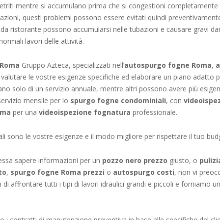
triti mentre si accumulano prima che si congestioni completamente e s
bazioni, questi problemi possono essere evitati quindi preventivamente.
 da ristorante possono accumularsi nelle tubazioni e causare gravi da
ormali lavori delle attività.
 Roma
Gruppo Azteca, specializzati nell’
autospurgo
fogne Roma
,
a
valutare le vostre esigenze specifiche ed elaborare un piano adatto pe
tano solo di un servizio annuale, mentre altri possono avere più esige
servizio mensile per lo
spurgo fogne condominiali
, con
videoispe
oma
per una
videoispezione fognatura
professionale.
i sono le vostre esigenze e il modo migliore per rispettare il tuo bud
ressa sapere informazioni per un
pozzo nero prezzo
giusto, o
puliz
to
,
spurgo fogne Roma prezzi
o
autospurgo costi
, non vi preo
 di affrontare tutti i tipi di lavori idraulici grandi e piccoli e forniamo 
 i contratti di manutenzione preventiva in base alle specifiche del cl