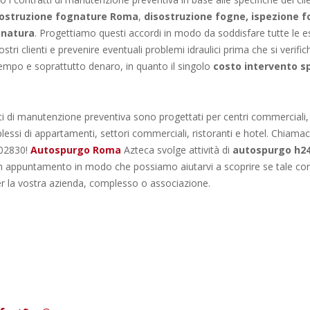
sostruzione fognature Roma
,
disostruzione fogne,
ispezione 
gnatura
. Progettiamo questi accordi in modo da soddisfare tutte le 
ostri clienti e prevenire eventuali problemi idraulici prima che si verific
empo e soprattutto denaro, in quanto il singolo
costo intervento s
tti di manutenzione preventiva sono progettati per centri commerciali,
essi di appartamenti, settori commerciali, ristoranti e hotel. Chiamaci
02830!
Autospurgo Roma
Azteca svolge attività di
autospurgo h2
un appuntamento in modo che possiamo aiutarvi a scoprire se tale co
r la vostra azienda, complesso o associazione.