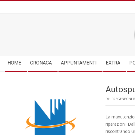
Skip
to
content
Secondary
HOME
CRONACA
APPUNTAMENTI
EXTRA
PO
Navigation
Menu
Autosp
DI:
FREGENEONLI
La manutenzion
riparazioni. Da
riscontrando u