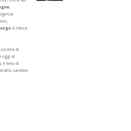
fogne
,
esigenze
hino,
purgo
si riduce
 società di
 oggi al
4
, è lieta di
ntratto sarebbe