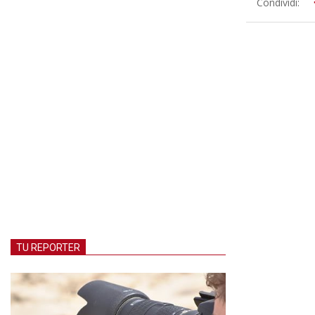
2019-
Condividi:
04-
09
TU REPORTER