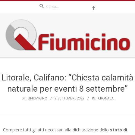
Search
Skip
to
content
QFIUMICINO.COM
Secondary
Navigation
Menu
Litorale, Califano: “Chiesta calamità
naturale per eventi 8 settembre”
DI:
QFIUMICINO
9 SETTEMBRE 2022
IN:
CRONACA
Compiere tutti gli atti necessari alla dichiarazione dello
stato di