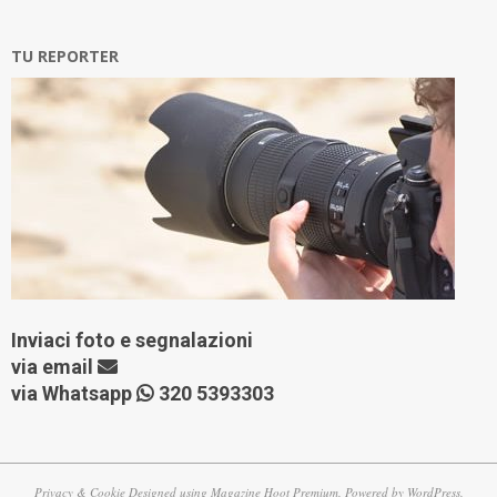
TU REPORTER
Inviaci foto e segnalazioni
via
email
via Whatsapp
320 5393303
Privacy & Cookie
Designed using
Magazine Hoot Premium
. Powered by
WordPress
.